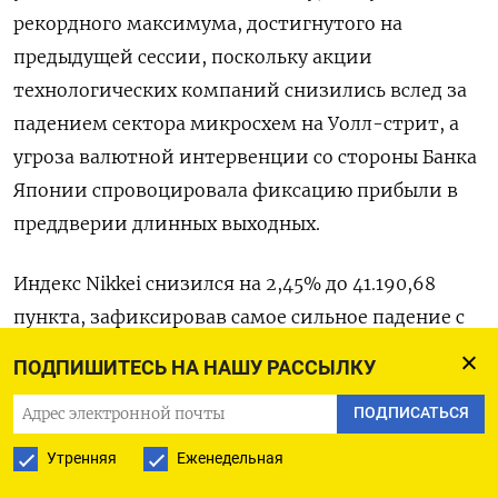
рекордного максимума, достигнутого на
предыдущей сессии, поскольку акции
технологических компаний снизились вслед за
падением сектора микросхем на Уолл-стрит, а
угроза валютной интервенции со стороны Банка
Японии спровоцировала фиксацию прибыли в
преддверии длинных выходных.
Индекс Nikkei снизился на 2,45% до 41.190,68
пункта, зафиксировав самое сильное падение с
начала 2024 года на 1.033,34 пункта.
ПОДПИШИТЕСЬ НА НАШУ РАССЫЛКУ
Более широкий индекс Topix опустился на 1,18%
ПОДПИСАТЬСЯ
до 2.894,56 пункта.
Утренняя
Еженедельная