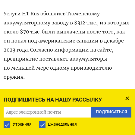
Услуги HT Rus обошлись Тюменскому
аккумуляторному заводу в $312 тыс., из которых
около $70 тыс. были выплачены после того, как
он попал под американские санкции в декабре
2023 года. Согласно информации на сайте,
предприятие поставляет аккумуляторы
по меньшей мере одному производителю
оружия.
Еще один клиент HT Rus, производитель
ПОДПИШИТЕСЬ НА НАШУ РАССЫЛКУ
оптико-электронного оборудования «Протон»,
попал под американские санкции в мае
ПОДПИСАТЬСЯ
2023 года. После этого он заплатил фирме более
Утренняя
Еженедельная
$26 тыс., следует из документов.