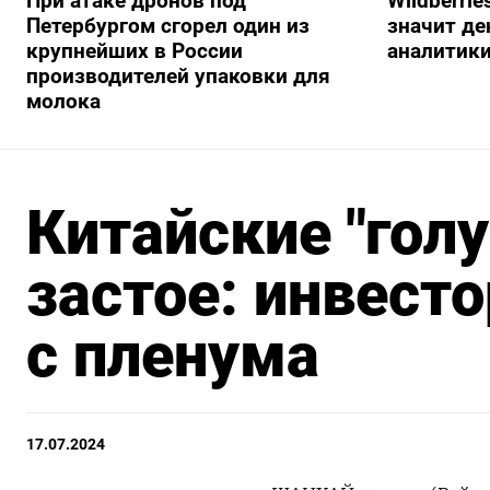
При атаке дронов под
Wildberrie
Петербургом сгорел один из
значит ден
крупнейших в России
аналитик
производителей упаковки для
молока
Китайские "гол
застое: инвест
с пленума
17.07.2024