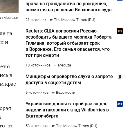
о «Москва»
ду на
и и
ет о
ись в
ом крае
торая
а
то-то