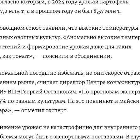
огласно которым, в 2024 году урожай картофеля
,2 млн т, а в прошлом году он был 8,57 млн т.
овощном союзе заявили, что высокие температуры
азных овощных культур. «Аномально высокие темпе
растений и формирование урожая даже для таких
 как томат», — пояснили в объединении.
номальной погоды не избежать, но они скорее отраз
реннем рынке, считает директор Центра конъюнкту
У ВШЭ Георгий Остапкович. «По прогнозам эксперт
 25% по разным культурам. На это повлияют и майски
ара», — отметил эксперт.
снижение урожая не катастрофично для внутреннего 
блемы могут быть с экспортными поставками. В слу