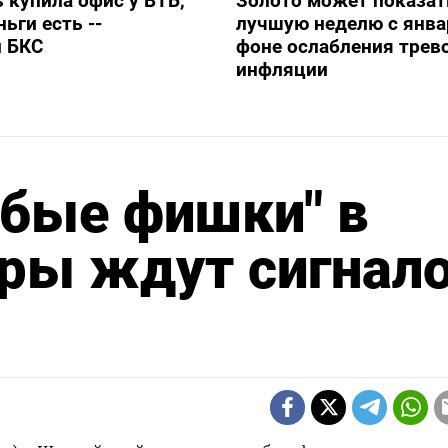
s купила офис у ВТБ,
Золото может показат
ьги есть --
лучшую неделю с янва
и БКС
фоне ослабления трево
инфляции
убые фишки" в
оры ждут сигнал