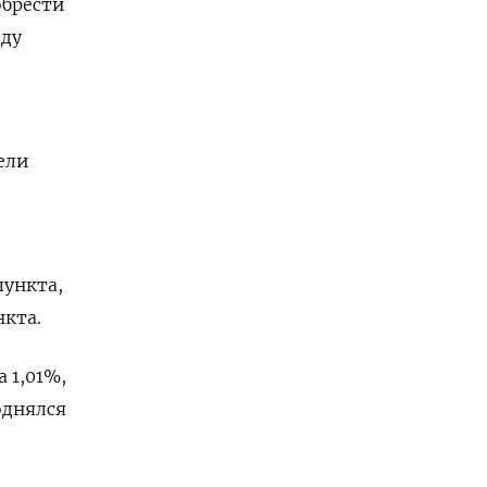
обрести
еду
ели
пункта,
нкта.
 1,01%,
однялся