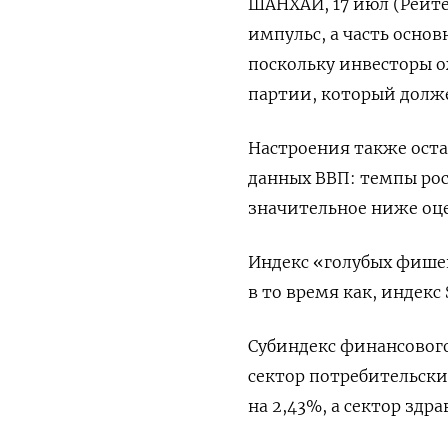
ШАНХАЙ, 17 июл (Рейте
импульс, а часть осно
поскольку инвесторы 
партии, который долже
Настроения также ост
данных ВВП: темпы рос
значительное ниже оц
Индекс «голубых фишек»
в то время как, индекс 
Субиндекс финансового
сектор потребительски
на 2,43%​, а сектор здр