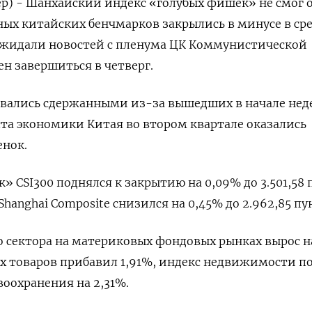
р) - Шанхайский индекс «голубых фишек» не смог 
вных китайских бенчмарков закрылись в минусе в ср
ожидали новостей с пленума ЦК Коммунистической
н завершиться в четверг.
авались сдержанными из-за вышедших в начале нед
та экономики Китая во втором квартале оказались
енок.
 CSI300 поднялся к закрытию на 0,09% до 3.501,58 
Shanghai Composite снизился на 0,45% до 2.962,85 пу
 сектора на материковых фондовых рынках вырос на
х товаров прибавил 1,91%, индекс недвижимости п
авоохранения на 2,31%.