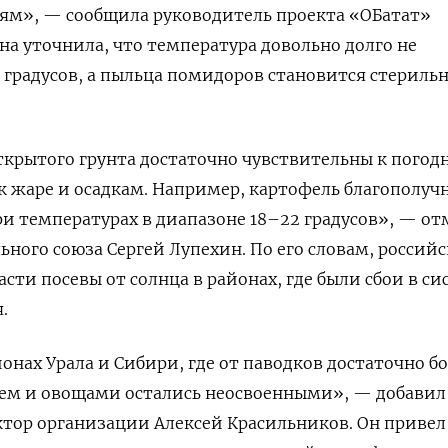
ям», — сообщила руководитель проекта «ОБатат»
на уточнила, что температура довольно долго не
 градусов, а пыльца помидоров становится стериль
ткрытого грунта достаточно чувствительны к пого
 к жаре и осадкам. Например, картофель благополуч
и температурах в диапазоне 18–22 градусов», — о
ьного союза Сергей Лупехин. По его словам, россий
асти посевы от солнца в районах, где были сбои в си
.
онах Урала и Сибири, где от паводков достаточно б
ем и овощами остались неосвоенными», — добавил
тор организации Алексей Красильников. Он привел