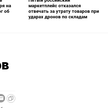
ь
Пятый российский
ря на
маркетплейс отказался
г об
отвечать за утрату товаров при
ударах дронов по складам
ов