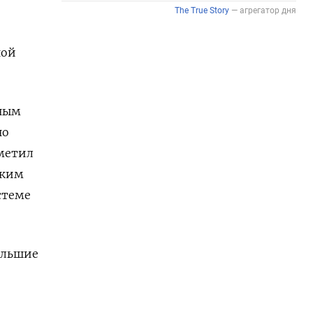
ной
дным
но
тметил
ским
стеме
ольшие