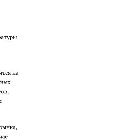
ратуры
ятся на
рных
ов,
е
рынка,
чае