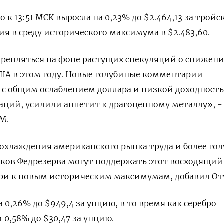
 к 13:51 МСК выросла на 0,23% до $2.464,13​ за трой
я в среду исторического максимума в $2.483,60.
крепляться на фоне растущих спекуляций о снижен
ША в этом году. Новые голубиные комментарии
 с общим ослаблением доллара и низкой доходност
аций, усилили аппетит к драгоценному металлу», -
M.
охлаждения американского рынка труда и более го
ов Федрезерва могут поддержать этот восходящий
ери к новым историческим максимумам, добавил От
0,26% до $949,4​​ за унцию, в то время как серебро
0,58% до $30,47​ за унцию.