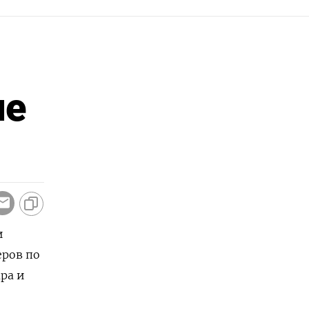
ие
и
еров по
ра и