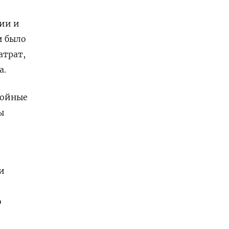
ции и
и было
атрат,
а.
бойные
ы
и
о