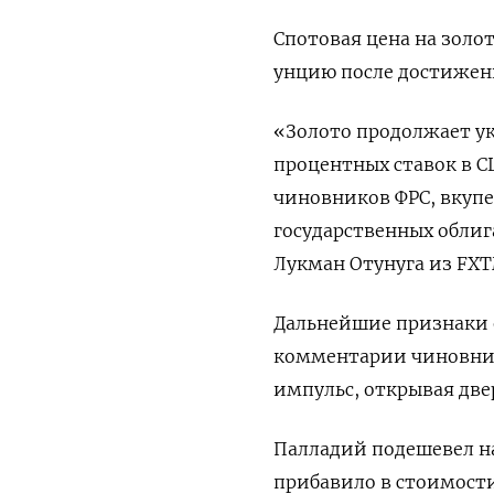
Спотовая цена на золото
унцию после достижени
«Золото продолжает у
процентных ставок в С
чиновников ФРС, вкупе
государственных облиг
Лукман Отунуга из FXT
Дальнейшие признаки 
комментарии чиновник
импульс, открывая дв
Палладий подешевел на 
прибавило в стоимости 