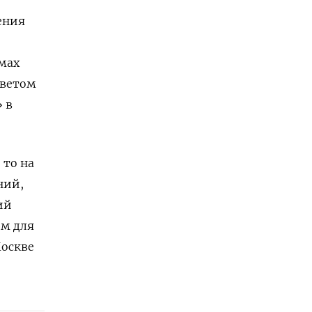
ения
емах
тветом
 в
 то на
ний,
ий
ом для
Москве