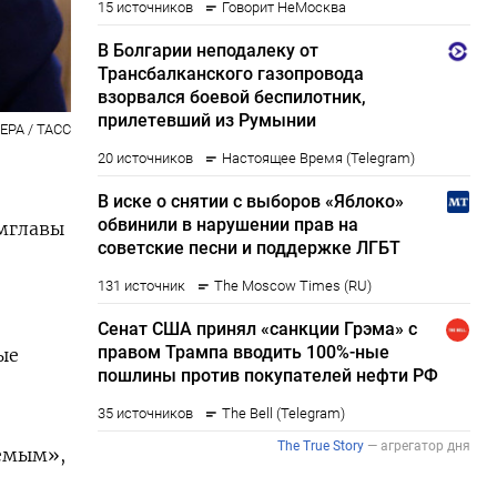
EPA / ТАСС
мглавы
о
ые
лемым»,