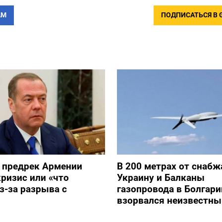
АМ
ПОДПИСАТЬСЯ В 
 предрек Армении
В 200 метрах от снаб
ризис или «что
Украину и Балканы
з-за разрыва с
газопровода в Болгари
взорвался неизвестны