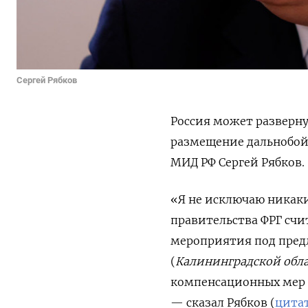
Сергей Рябков
Россия может разверну
размещение дальнобой
МИД РФ Сергей Рябков.
«Я не исключаю никак
правительства ФРГ сч
мероприятия под предл
(
Калининградской обл
компенсационных мер 
— сказал Рябков (
цита