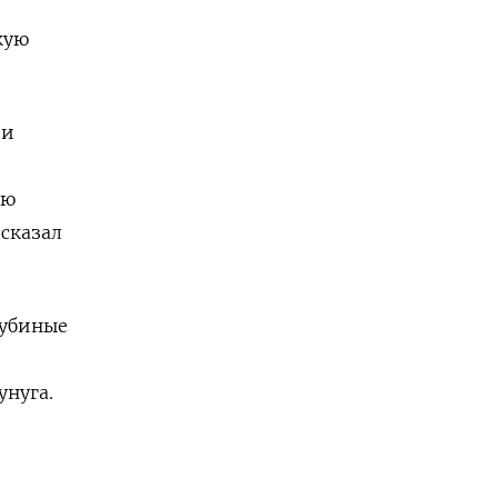
скую
ии
ью
 сказал
лубиные
унуга.