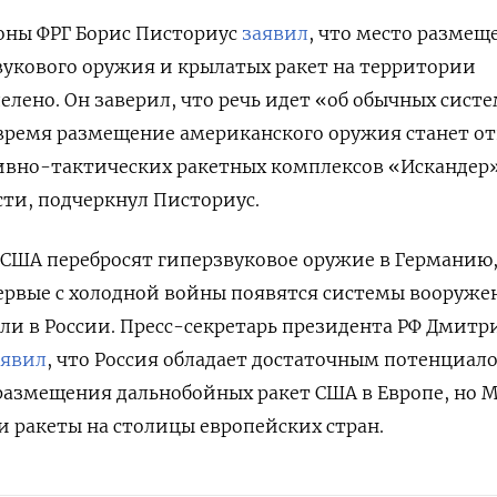
оны ФРГ Борис Писториус
заявил
, что место размещ
вукового оружия и крылатых ракет на территории
елено. Он заверил, что речь идет «об обычных сист
 время размещение американского оружия станет о
ивно-тактических ракетных комплексов «Искандер»
ти, подчеркнул Писториус.
 США перебросят гиперзвуковое оружие в Германию,
ервые с холодной войны появятся системы вооруже
ли в России. Пресс-секретарь президента РФ Дмитр
аявил
, что Россия обладает достаточным потенциал
размещения дальнобойных ракет США в Европе, но 
и ракеты на столицы европейских стран.