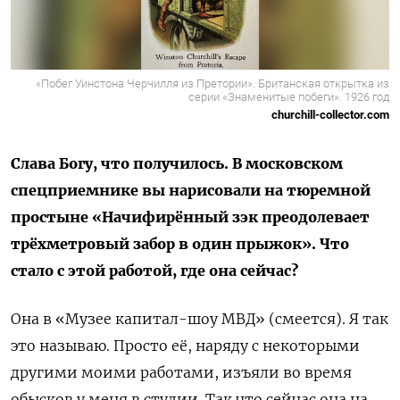
«Побег Уинстона Черчилля из Претории». Британская открытка из
серии «Знаменитые побеги». 1926 год
churchill-collector.com
Слава Богу, что получилось. В московском
спецприемнике вы нарисовали на тюремной
простыне «Начифирённый зэк преодолевает
трёхметровый забор в один прыжок». Что
стало с этой работой, где она сейчас?
Она в «Музее капитал-шоу МВД» (смеется). Я так
это называю. Просто её, наряду с некоторыми
другими моими работами, изъяли во время
обысков у меня в студии. Так что сейчас она на