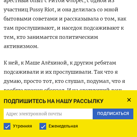
арестный опыт с Ритой Флорес, с одной из
участниц Pussy Riot, и она делилась со мной
бытовыми советами и рассказывала о том, как
там прослушивают, и наседок подсаживают к
тем, кто занимается политическим
активизмом.
К ней, к Маше Алёхиной, к другим ребятам
подсаживали и их прослушивали. Так что я
думаю, просто тот, кто слушал, подумал, что я
вообще вконец оборзел. И на следующий день,
по-моему, или через день появились первые
ПОДПИШИТЕСЬ НА НАШУ РАССЫЛКУ
сотрудники «Э». Пришли изымать мою технику,
ПОДПИСАТЬСЯ
забрали комп, айпад, телефон. И я неделю ещё
Утренняя
Еженедельная
находился без связи. И меня вообще после этого
отсадили в другую камеру, в одиночку, как