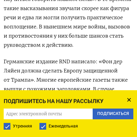
такие высказывания звучали скорее как фигура
речи и едва ли могли получить практическое
воплощение. В нынешнем мире войны, вызовов
и противостояния у них больше шансов стать
руководством к действию.
Германские издание RND написало: «Фон дер
Ляйен должна сделать Европу защищенной
от Трампа». Многие европейские газеты также
вышли с похожими заголовками. В случае
избрания Дональда Трампа президентом США,
ПОДПИШИТЕСЬ НА НАШУ РАССЫЛКУ
да еще и в паре с вице-президентом Джей Ди
ПОДПИСАТЬСЯ
Вэнсом новая модель отношений с Вашингтоном
станет для Брюсселя внешнеполитическим
Утренняя
Еженедельная
вопросом номер один. Похоже, у фон дер Ляйен