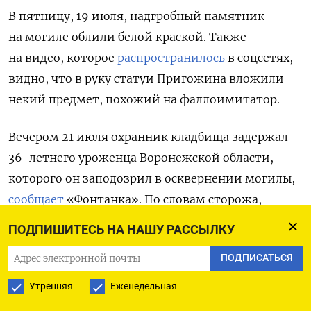
В пятницу, 19 июля, надгробный памятник
на могиле облили белой краской. Также
на видео, которое
распространилось
в соцсетях,
видно, что в руку статуи Пригожина вложили
некий предмет, похожий на фаллоимитатор.
Вечером 21 июля охранник кладбища задержал
36-летнего уроженца Воронежской области,
которого он заподозрил в осквернении могилы,
сообщает
«Фонтанка». По словам сторожа,
задержанный наклеил на надгробие три плаката.
ПОДПИШИТЕСЬ НА НАШУ РАССЫЛКУ
На них были следующие надписи: «Разведка
ПОДПИСАТЬСЯ
ноем» (
«Розвідка Ноєм» — украинский
телеграм-канал.
— ТМТ), «Степан Засунько»
Утренняя
Еженедельная
и «Петух».