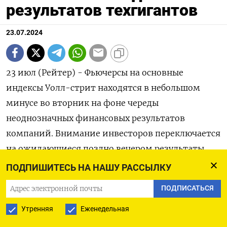
результатов техгигантов
23.07.2024
23 июл (Рейтер) - Фьючерсы на основные
индексы Уолл-стрит находятся в небольшом
минусе во вторник на фоне череды
неоднозначных финансовых результатов
компаний. Внимание инвесторов переключается
на ожидающиеся поздно вечером результаты
технологических гигантов в попытке оценить,
ПОДПИШИТЕСЬ НА НАШУ РАССЫЛКУ
остался ли еще импульс у недавнего рекордного
ПОДПИСАТЬСЯ
ралли.
Утренняя
Еженедельная
Alphabet и Tesla, две компании из так