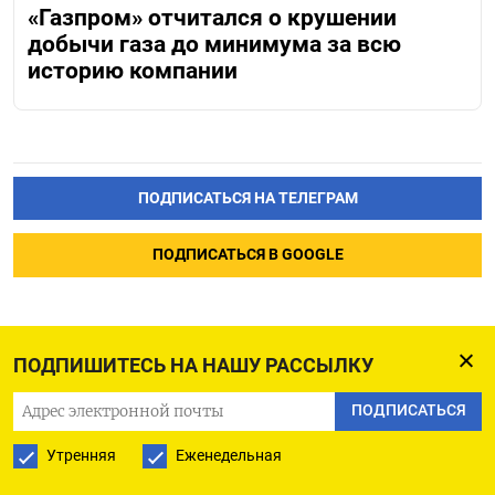
«Газпром» отчитался о крушении
добычи газа до минимума за всю
историю компании
ПОДПИСАТЬСЯ НА ТЕЛЕГРАМ
ПОДПИСАТЬСЯ В GOOGLE
ПОДПИШИТЕСЬ НА НАШУ РАССЫЛКУ
Цены на газ в Европе
ПОДПИСАТЬСЯ
снижаются на фоне
Утренняя
Еженедельная
слабого спроса и