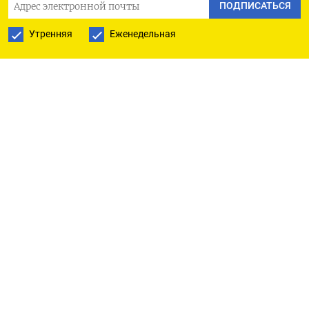
ПОДПИСАТЬСЯ
отношении польского владельца газопровода.
Утренняя
Еженедельная
По данным оператора ГТС Украины, в 2023 году
транзит российского газа через Украину
снизился на 28,5% до 14,65 миллиарда
кубометров с 20,5 миллиарда кубометров в 2022
году. (Московское бюро)
ПОДПИСАТЬСЯ НА ТЕЛЕГРАМ
ПОДПИСАТЬСЯ В GOOGLE