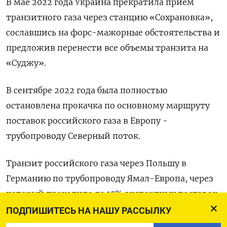
В мае 2022 года Украина прекратила прием
транзитного газа через станцию «Сохрановка»,
сославшись на форс-мажорные обстоятельства и
предложив перенести все объемы транзита на
«Суджу».
В сентябре 2022 года была полностью
остановлена прокачка по основному маршруту
поставок российского газа в Европу -
трубопроводу Северный поток.
Транзит российского газа через Польшу в
Германию по трубопроводу Ямал-Европа, через
который проходило до 15% экспортных поставок
Газпрома в Европу и Турцию, был прекращен в
ПОДПИШИТЕСЬ НА НАШУ РАССЫЛКУ
2022 году после ответных санкций РФ в