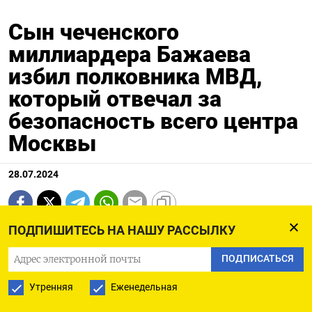
Сын чеченского
миллиардера Бажаева
избил полковника МВД,
который отвечал за
безопасность всего центра
Москвы
28.07.2024
Следственный комитет
разместил видео драки
ПОДПИШИТЕСЬ НА НАШУ РАССЫЛКУ
23-летнего Тимура Бажаева возле Лужников,
ПОДПИСАТЬСЯ
который избил начальника отдела охраны
Утренняя
Еженедельная
общественного порядка УВД по ЦАО Москвы,