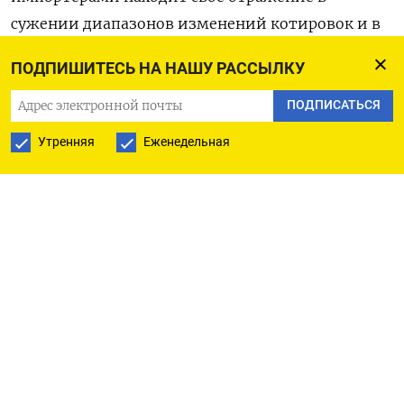
сужении диапазонов изменений котировок и в
снижении торговых оборотов после скачка
ПОДПИШИТЕСЬ НА НАШУ РАССЫЛКУ
непосредственно ко вчерашнему пику налоговых
выплат.
ПОДПИСАТЬСЯ
Утренняя
Еженедельная
К 17.30 МСК биржевые котировки пары юань/
рубль расчетами «завтра» были вблизи уровня
11,85, и российская валюта теряет 0,5%. Объем
сделок с 10 утра составляет менее семи
миллиардов юаней, за это же время котировки
не выходили за пределы отметок 11,78-11,88.
Беспоставочные однодневные фьючерсы на пару
доллар/рубль на Мосбирже к 17.30 МСК
котировались по 86,92, и здесь рубль теряет две