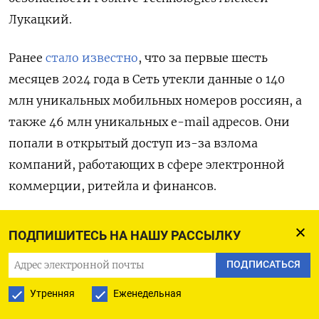
Лукацкий.
Ранее
стало известно
, что за первые шесть
месяцев 2024 года в Сеть утекли данные о 140
млн уникальных мобильных номеров россиян, а
также 46 млн уникальных e-mail
адресов. Они
попали в открытый доступ из-за взлома
компаний, работающих в сфере электронной
коммерции, ритейла и финансов.
Всего по итогам 2023 года в стране были активны
ПОДПИШИТЕСЬ НА НАШУ РАССЫЛКУ
258 млн сим-карт. Таким образом, можно
ПОДПИСАТЬСЯ
говорить о том, что «данные почти каждого
человека в том или ином объеме (как минимум
Утренняя
Еженедельная
телефонный номер и ФИО) уже утекли в Сеть»,