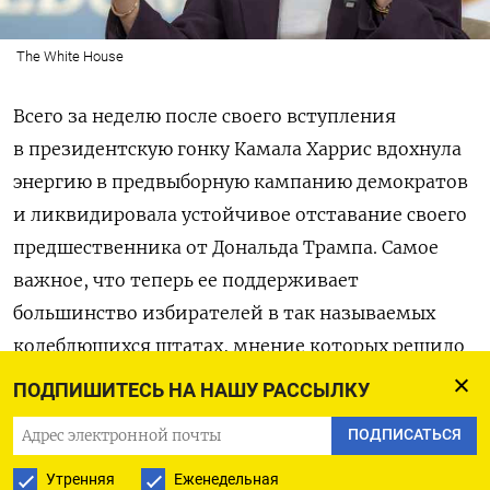
The White House
Всего за неделю после своего вступления
в президентскую гонку Камала Харрис вдохнула
энергию в предвыборную кампанию демократов
и ликвидировала устойчивое отставание своего
предшественника от Дональда Трампа. Самое
важное, что теперь ее поддерживает
большинство избирателей в так называемых
колеблющихся штатах, мнение которых решило
исход нескольких последних президентских
ПОДПИШИТЕСЬ НА НАШУ РАССЫЛКУ
выборов.
ПОДПИСАТЬСЯ
Джо Байден объявил о снятии своей
Утренняя
Еженедельная