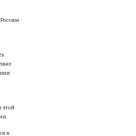
 Россию
ть
звал
ании
а этой
ин.
ся в