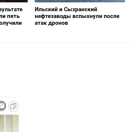
зультате
Ильский и Сызранский
ли пять
нефтезаводы вспыхнули после
получили
атак дронов