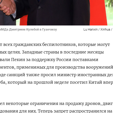
о МИДа Дмитрием Кулебой в Гуанчжоу
Lu Hanxin / Xinhua /
т всех гражданских беспилотников, которые могут
ных целях. Западные страны в последние месяцы
вали Пекин за поддержку России поставками
нентов, применимых для производства вооружений
оде санкций также просил министр иностранных де
а, который на прошлой неделе посетил Китай впер
вел некоторые ограничения на продажу дронов, дви
дования для них. Теперь запрет распространился на