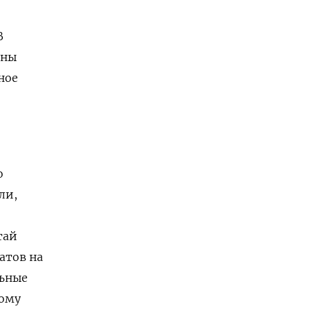
В
оны
ное
о
ли,
тай
атов на
ьные
кому