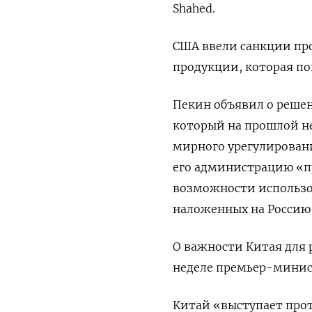
Shahed.
США ввели санкции про
продукции, которая п
Пекин объявил о решен
который на прошлой не
мирного урегулировани
его администрацию «п
возможности использов
наложенных на Россию 
О важности Китая для 
неделе премьер-минис
Китай «выступает прот