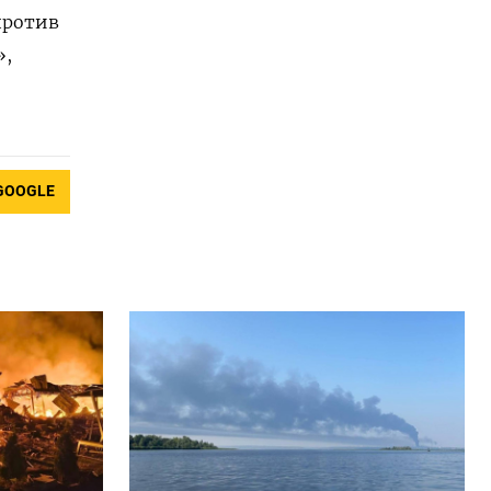
против
»,
GOOGLE