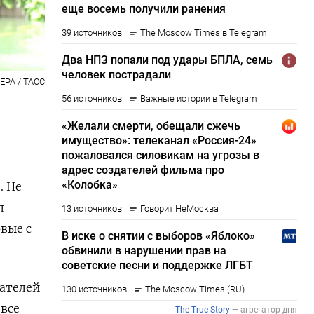
 EPA / ТАСС
. Не
л
вые с
гателей
 все