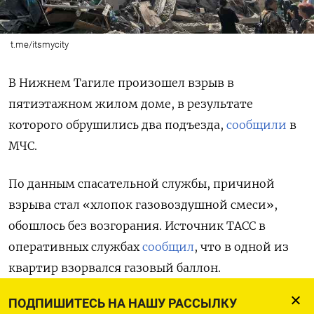
t.me/itsmycity
В Нижнем Тагиле произошел взрыв в
пятиэтажном жилом доме, в результате
которого обрушились два подъезда,
сообщили
в
МЧС.
По данным спасательной службы, причиной
взрыва стал «хлопок газовоздушной смеси»,
обошлось без возгорания. Источник ТАСС в
оперативных службах
сообщил
, что в одной из
квартир взорвался газовый баллон.
ПОДПИШИТЕСЬ НА НАШУ РАССЫЛКУ
На данный момент спасатели проводят