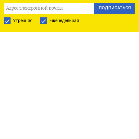
эвакуацию жильцов. Пожарно-спасательные
ПОДПИСАТЬСЯ
подразделения разбирают завалы обрушившихся
Утренняя
Еженедельная
подъездов.
«Слышно, что под завалами кричат люди. Очень
страшно», —
рассказала
изданию TagilCity
очевидица случившегося. По
данным
телеграм-
канала Baza, из-под завалов достали
трехмесячного младенца и еще одного ребенка.
По данным МЧС, один человек погиб, пострадали
по меньшей мере девять, а еще восемь находятся
под завалами. Всего в доме было разрушено
порядка 15 из 80 квартир. В ходе разбора завалов
произошло повторное частичное обрушение.