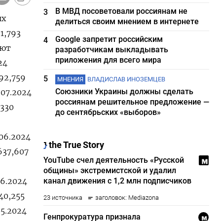
В МВД посоветовали россиянам не
3
ых
делиться своим мнением в интернете
1,793
Google запретит российским
4
уют
разработчикам выкладывать
приложения для всего мира
24
592,759
5
МНЕНИЯ
ВЛАДИСЛАВ ИНОЗЕМЦЕВ
Союзники Украины должны сделать
.07.2024
россиянам решительное предложение —
,330
до сентябрьских «выборов»
.06.2024
637,607
06.2024
40,255
05.2024