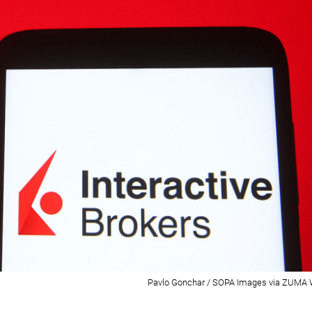
Pavlo Gonchar / SOPA Images via ZUMA 