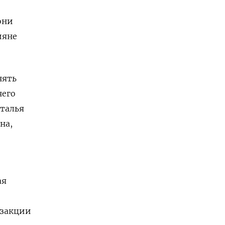
они
ияне
нять
него
талья
на,
ая
нзакции