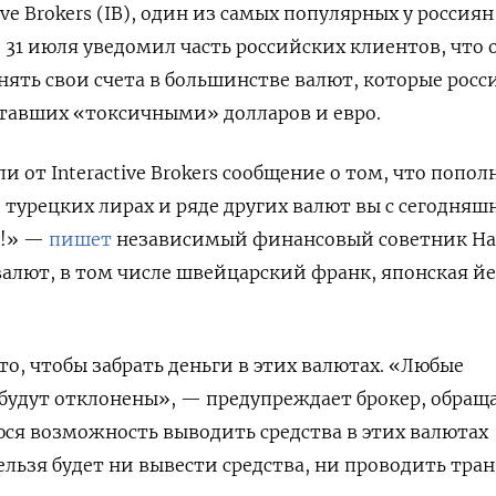
ve Brokers (IB), один из самых популярных у россиян
 31 июля уведомил часть российских клиентов, что 
нять свои счета в большинстве валют, которые росс
ставших «токсичными» долларов и евро.
 от Interactive Brokers сообщение о том, что попол
х, турецких лирах и ряде других валют вы с сегодняш
е!» —
пишет
независимый финансовый советник На
 валют, в том числе швейцарский франк, японская йе
 то, чтобы забрать деньги в этих валютах. «Любые
будут отклонены», — предупреждает брокер, обращ
ся возможность выводить средства в этих валютах
нельзя будет ни вывести средства, ни проводить тра