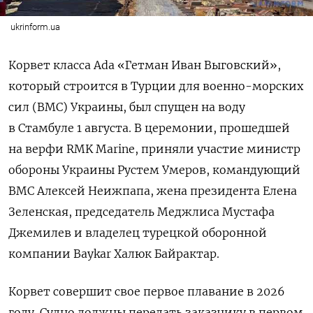
ukrinform.ua
Корвет класса Ada «Гетман Иван Выговский»,
который строится в Турции для военно-морских
сил (ВМС) Украины, был спущен на воду
в Стамбуле 1 августа. В церемонии, прошедшей
на верфи RMK Marine, приняли участие министр
обороны Украины Рустем Умеров, командующий
ВМС Алексей Неижпапа, жена президента Елена
Зеленская, председатель Меджлиса Мустафа
Джемилев и владелец турецкой оборонной
компании Baykar Халюк Байрактар.
Корвет совершит свое первое плавание в 2026
году. Судно должны передать заказчику в первом