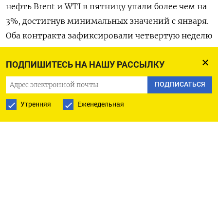
нефть Brent и WTI в пятницу упали более чем на
3%, достигнув минимальных значений с января.
Оба контракта зафиксировали четвертую неделю
снижения кряду, показав самую длинную череду
ПОДПИШИТЕСЬ НА НАШУ РАССЫЛКУ
недельных снижений с ноября.
ПОДПИСАТЬСЯ
На нефть давят опасения по поводу
Утренняя
Еженедельная
потенциальной рецессии в США а также решения
Мониторингового комитета (JMMC) ОПЕК+ не
давать рекомендации по поводу изменения
политики альянса на предстоящие месяцы.
Рынок ожидал, что ОПЕК+ отложит постепенный
отказ от добровольного сокращения добычи до
времени после третьего квартала, по словам