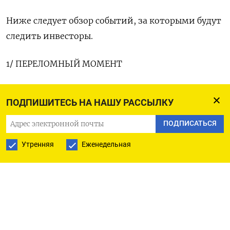
Ниже следует обзор событий, за которыми будут
следить инвесторы.
1/ ПЕРЕЛОМНЫЙ МОМЕНТ
Около половины крупных центробанков начали
ПОДПИШИТЕСЬ НА НАШУ РАССЫЛКУ
снижать процентные ставки - Банк Англии
сделал это 1 августа, а Федеральная резервная
ПОДПИСАТЬСЯ
система готовит почву для возможного шага в
Утренняя
Еженедельная
сентябре.
Мировые акции, криптовалюты и облигации с
начала 2024 года показывали стремительное
ралли - рынки были в предвкушении начала
цикла снижения ставок крупными