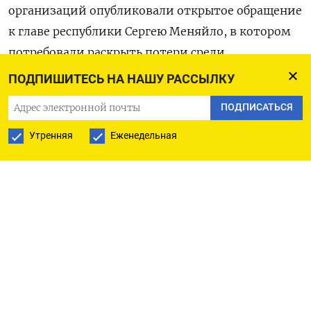
организаций опубликовали открытое обращение
к главе республики Сергею Меняйло, в котором
потребовали раскрыть потери среди
соотечественников на фронте и обратить
ПОДПИШИТЕСЬ НА НАШУ РАССЫЛКУ
внимание Путина на «необратимый характер
ПОДПИСАТЬСЯ
убыли коренного населения».
Утренняя
Еженедельная
Письмо
выложил
руководитель РОО «Круглый
стол Алания» Хадзимат Дзанайты. Среди прочих
под ним подписался атаман Давид Бадзиев —
глава Владикавказского отдела Терского
казачьего войска, члены которого воюют
в Украине в составе добровольческого батальона
«Терек». Также к обращению присоединились
патриотические, трудовые и правозащитные