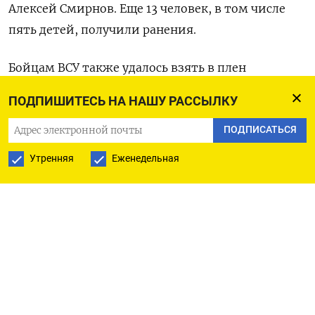
Алексей Смирнов. Еще 13 человек, в том числе
пять детей, получили ранения.
Бойцам ВСУ также удалось взять в плен
на территории Курской области не менее
ПОДПИШИТЕСЬ НА НАШУ РАССЫЛКУ
шестерых военнослужащих РФ, в том числе
солдат срочной службы, пишет издание «Пепел».
ПОДПИСАТЬСЯ
Эту информацию подтверждают размещенные
Утренняя
Еженедельная
в интернете украинскими военными
видеозаписи, на которых запечатлены пленные.
«Важным историям» удалось
идентифицировать двоих из них — 22-летнего
Данила Колесникова и 21-летнего Максима
Хямяляйнена.