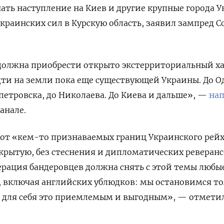
ать наступление на Киев и другие крупные города 
краинских сил в Курскую область, заявил зампред С
должна приобрести открыто экстерриториальный ха
ти на земли пока еще существующей Украины. До О
петровска, до Николаева. До Киева и дальше», —
нап
анале.
 от «кем-то признаваемых границ Украинского рейх
ткрытую, без стеснения и дипломатических реверанс
рация бандеровцев должна снять с этой темы любые
е, включая английских ублюдков: мы остановимся т
м для себя это приемлемым и выгодным», — отмети