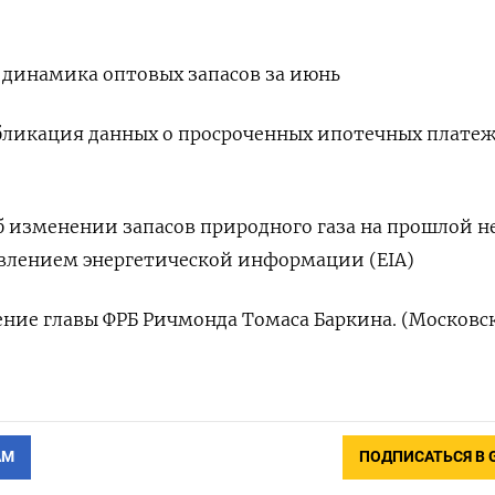
я динамика оптовых запасов за июнь
публикация данных о просроченных ипотечных платеж
об изменении запасов природного газа на прошлой н
влением энергетической информации (EIA)
ление главы ФРБ Ричмонда Томаса Баркина. (Московс
АМ
ПОДПИСАТЬСЯ В 