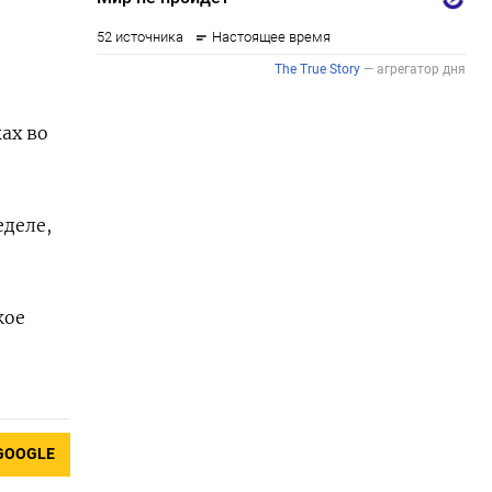
ах во
еделе,
кое
GOOGLE