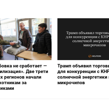
бовка не сработает —
Трамп объявил торго
илизация». Две трети
для конкуренции с КНР
х регионов начали
солнечной энергетики 
хотникам за
микрочипов
никами