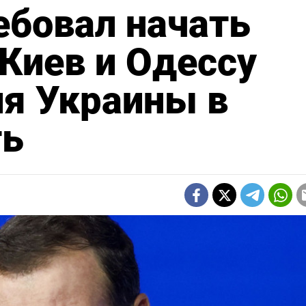
ебовал начать
 Киев и Одессу
ия Украины в
ть