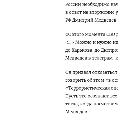
России необходимо нач
в ответ на вторжение у
РФ Дмитрий Медведев.
«С этого момента СВО 
<…> Можно и нужно ид
до Харькова, до Днепро
Медведев в телеграм-к
Он призвал отказаться
говорить об этом «в о
«Террористическая опе
Пусть это осознают вс
тогда, когда посчитае
Медведев.