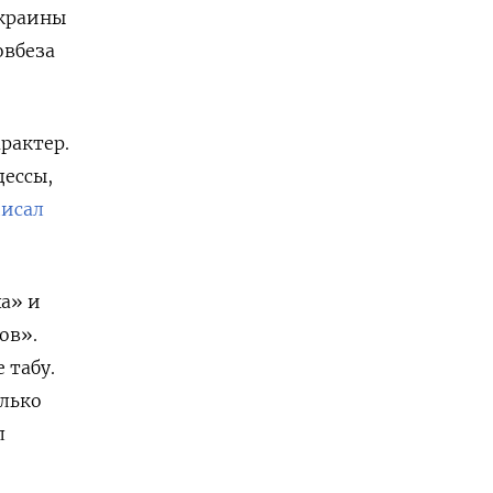
Украины
овбеза
рактер.
дессы,
исал
а» и
ов».
 табу.
олько
л