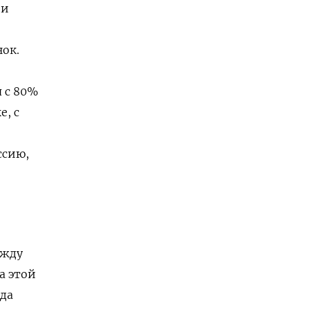
 и
ок.
 с 80%
е, с
ссию,
ежду
а этой
еда