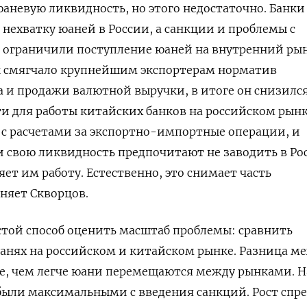
юаневую ликвидность, но этого недостаточно. Банки
 нехватку юаней в России, а санкции и проблемы с
 ограничили поступление юаней на внутренний рын
 смягчало крупнейшим экспортерам норматив
а и продажи валютной выручки, в итоге он снизился
ти для работы китайских банков на российском рынк
с расчетами за экспортно-импортные операции, и
 свою ликвидность предпочитают не заводить в Ро
ет им работу. Естественно, это снимает часть
няет Скворцов.
стой способ оценить масштаб проблемы: сравнить
анях на российском и китайском рынке. Разница м
е, чем легче юани перемещаются между рынками. Н
 были максимальными с введения санкций. Рост спр