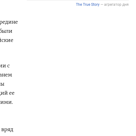
ередине
 были
йские
ии с
юанем
ты
ций ее
ними.
 вряд