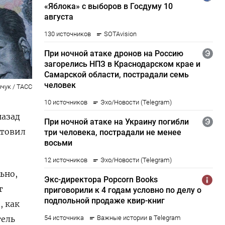
чук / ТАСС
назад
отовил
ьно,
т
, как
тель