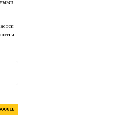
жными
жается
чшится
GOOGLE