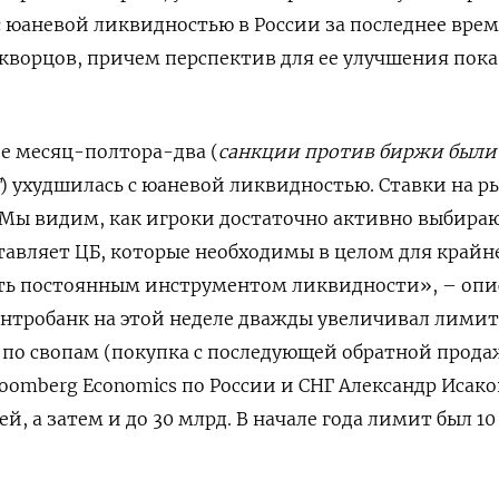
с юаневой ликвидностью в России за последнее врем
кворцов, причем перспектив для ее улучшения пока
е месяц-полтора-два (
санкции против биржи были
) ухудшилась с юаневой ликвидностью. Ставки на р
 Мы видим, как игроки достаточно активно выбира
тавляет ЦБ, которые необходимы в целом для крайн
ыть постоянным инструментом ликвидности», – опи
ентробанк на этой неделе дважды увеличивал лимит
по свопам (покупка с последующей обратной прода
oomberg Economics по России и СНГ Александр Исако
ей, а затем и до 30 млрд. В начале года лимит был 1