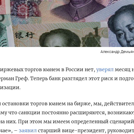
Александр Демьян
иржевых торгов юанем в России нет,
уверял
месяц 
рман Греф. Теперь банк разглядел этот риск и подг
лизации.
я остановки торгов юанем на бирже, мы, действител
ому что санкции постоянно расширяются, возникаю
на них. При этом мы имеем определенный сценарий
чае», –
заявил
старший вице-президент, руководи