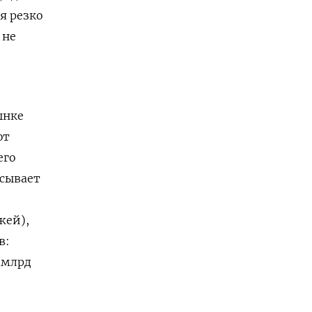
я резко
 не
ынке
ют
его
сывает
жей),
в:
0 млрд