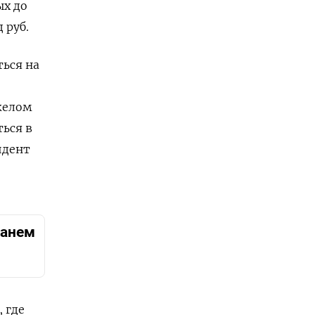
ых до
 руб.
ться на
желом
ться в
идент
юанем
 где