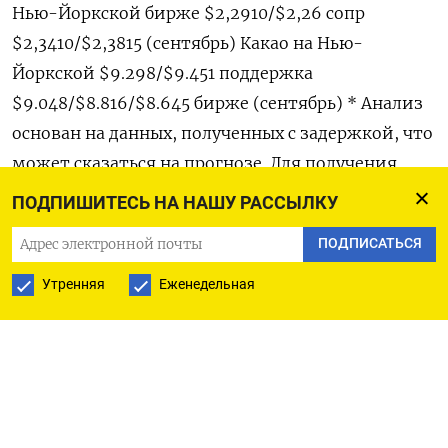
Нью-Йоркской бирже $2,2910/$2,26 сопр
$2,3410/$2,3815 (сентябрь) Какао на Нью-
Йоркской $9.298/$9.451 поддержка
$9.048/$8.816/$8.645 бирже (сентябрь) * Анализ
основан на данных, полученных с задержкой, что
может сказаться на прогнозе. Для получения
графиков используйте код, чтобы получить
ПОДПИШИТЕСЬ НА НАШУ РАССЫЛКУ
исходные сообщения. ** Ван Тао является
ПОДПИСАТЬСЯ
техническим аналитиком Рейтер по сырьевым и
энергетическим рынкам и выражает
Утренняя
Еженедельная
собственное мнение. Информация в данном
сообщении не является рыночной, финансовой
либо юридической рекомендацией. Читателям
следует обращаться к консультантам в
отношении продуктов, упомянутых в данном