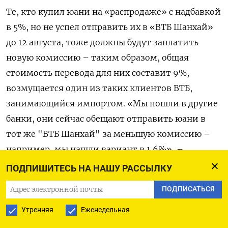
Те, кто купил юани на «распродаже» с надбавкой
в 5%, но не успел отправить их в «ВТБ Шанхай»
до 12 августа, тоже должны будут заплатить
новую комиссию – таким образом, общая
стоимость перевода для них составит 9%,
возмущается один из таких клиентов ВТБ,
занимающийся импортом. «Мы пошли в другие
банки, они сейчас обещают отправить юани в
тот же "ВТБ Шанхай" за меньшую комиссию –
например, мы нашли вариант в 1,6%», –
рассказывает он. По словам другого клиента ВТБ,
ПОДПИШИТЕСЬ НА НАШУ РАССЫЛКУ
менеджер госбанка объяснил ему введение
ПОДПИСАТЬСЯ
комиссии тем, что платит ее китайским
партнерам за предоставление юаневой
Утренняя
Еженедельная
ликвидности.