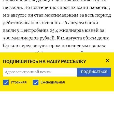
не взяли. Но постепенно спрос на юани нарастал,
и в августе он стал максимальным за весь период
действия юаневых свопов - 6 августа банки
взяли у Центробанка 25,4 миллиарда юаней за
300 миллиардов рублей. К 14 августа объем долга
банков перед регулятором по юаневым свопам
сократился до 16,4 миллиарда юаней.
ПОДПИШИТЕСЬ НА НАШУ РАССЫЛКУ
Спрос на юани в России поддерживается
ПОДПИСАТЬСЯ
покупками со стороны импортеров, начавших
более активно готовиться к осеннему всплеску
Утренняя
Еженедельная
потребления, а с другой стороны, обострением
проблем с проведением платежей в юанях,
написал в обзоре начальник отдела
экономического и отраслевого анализа ПСБ