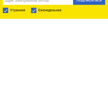
сведения для шантажа и распространения
ПОДПИСАТЬСЯ
дезинформации», —
говорится
в сообщении
Утренняя
Еженедельная
штаба, которое опубликовано в телеграм-канале
регионального правительства.
Жителям области «настоятельно
рекомендовали» не публиковать номера
телефонов, документы и другие личные данные
своих близких в открытых источниках,
а использовать для этого исключительно
закрытые чаты с проверенными участниками.
«Поиск пропавших осуществляется
с привлечением волонтеров,
специализированных организаций
и сообществ», — подчеркнули в оперштабе.