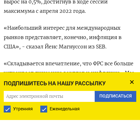
вырос на 0,5%, достигнув в ходе сессии
максимума с апреля 2022 года.
«Наибольший интерес для международных
рынков представляет, конечно, инфляция в
США», - сказал Йенс Магнуссон из SEB.
«Складывается впечатление, что ФРС все больше
устраивает динамика зарплат и инфляции... Мы
теперь считаем, что ФРС снизит процентные
ПОДПИШИТЕСЬ НА НАШУ РАССЫЛКУ
ставки на 100 базисных пунктов в этом году».
ПОДПИСАТЬСЯ
Польский злотый в паре с евро снизился на 0,15%
Утренняя
Еженедельная
до 4,29. Фондовый индекс Польши вырос на 0,8%
ВВП Польши во втором квартале вырос на 3,2% в