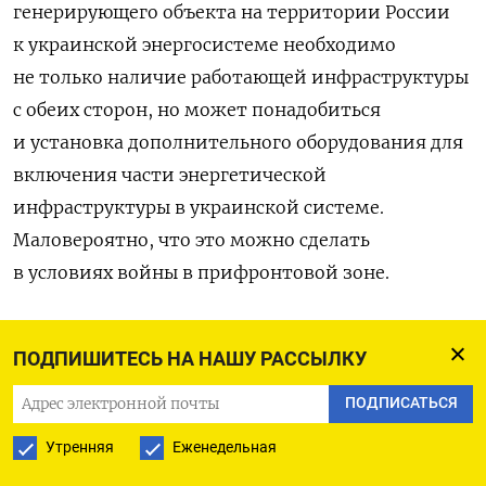
генерирующего объекта на территории России
к украинской энергосистеме необходимо
не только наличие работающей инфраструктуры
с обеих сторон, но может понадобиться
и установка дополнительного оборудования для
включения части энергетической
инфраструктуры в украинской системе.
Маловероятно, что это можно сделать
в условиях войны в прифронтовой зоне.
Ну и если смотреть на этот источник энергии
ПОДПИШИТЕСЬ НА НАШУ РАССЫЛКУ
в долгосрочной перспективе, то надо понимать,
что два работающих на Курской АЭС реактора
ПОДПИСАТЬСЯ
РБМК на блоках № 3 и № 4 уже дорабатывают
Утренняя
Еженедельная
свой 45-летний ресурс и должны быть