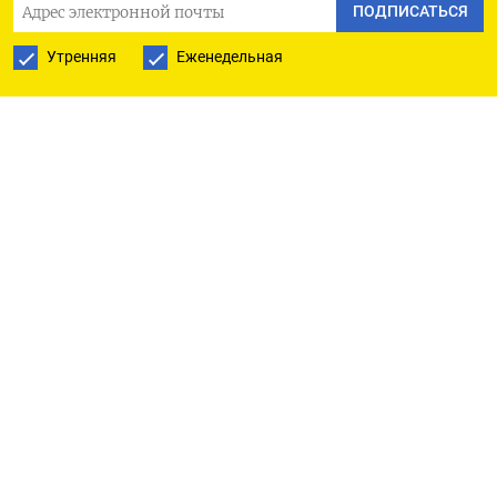
ПОДПИСАТЬСЯ
Александр Сырский.
Утренняя
Еженедельная
Под контролем ВСУ в Курской области находятся
1263 кв. км и 93 населенных пункта. «За время
наступления на территории Курской области
вооруженные силы продвинулись на глубину
обороны противника от 28 до 35 км», —
цитирует
Сырского УНИАН.
Накануне президент Украины Владимир
Зеленский
заявлял
, что ВСУ контролирует 1250
кв. км территории Курской области и 92
населенных пункта. Таким образом, за сутки
украинским силам удалось продвинуться лишь
на 13 кв. км и занять лишь один новый