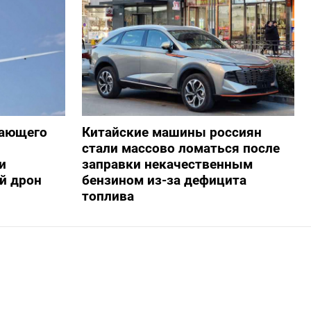
жающего
Китайские машины россиян
стали массово ломаться после
и
заправки некачественным
й дрон
бензином из-за дефицита
топлива