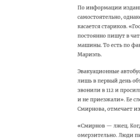
По информации издани
самостоятельно, однак
касается стариков. «Г
постоянно пишут в чат
машины. То есть по ф
Мариэль.
Эвакуационные автобус
лишь в первый день об
звонили в 112 и проси
и не приезжали». Ее с
Смирнова, отмечает и
«Смирнов — лжец. Когд
омерзительно. Люди пи