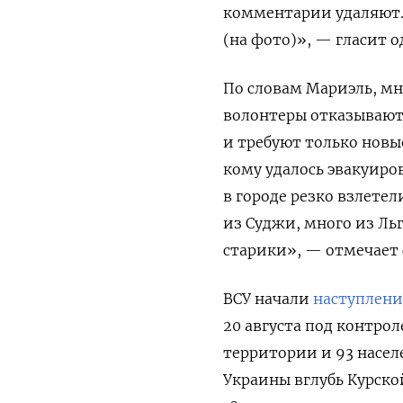
комментарии удаляют.
(на фото)», — гласит
По словам Мариэль, мн
волонтеры отказываютс
и требуют только новы
кому удалось эвакуиров
в городе резко взлете
из Суджи, много из Льг
старики», — отмечает
ВСУ начали
наступлени
20 августа под контро
территории и 93 насе
Украины вглубь Курско