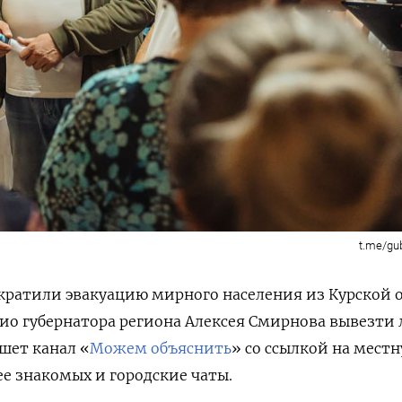
t.me/gu
кратили эвакуацию мирного населения из Курской 
ио губернатора региона Алексея Смирнова вывезти
шет канал «
Можем объяснить
» со ссылкой на мест
е знакомых и городские чаты.