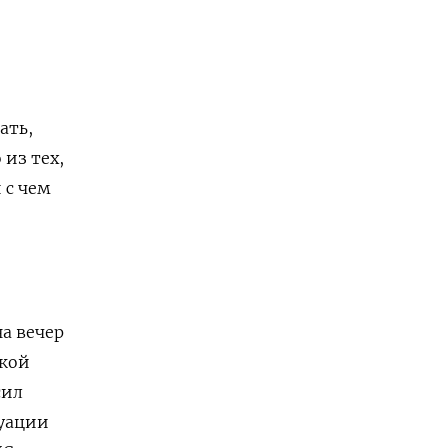
ать,
 из тех,
 с чем
на вечер
ской
сил
куации