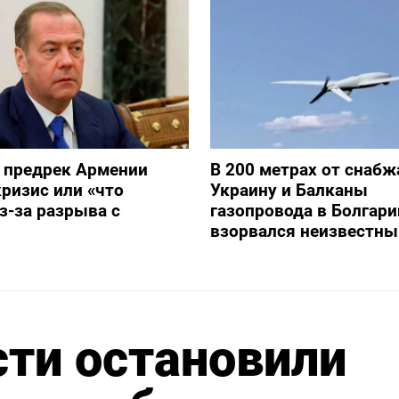
 предрек Армении
В 200 метрах от снаб
ризис или «что
Украину и Балканы
з-за разрыва с
газопровода в Болгари
взорвался неизвестны
сти остановили