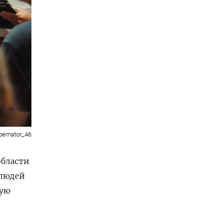
bernator_46
области
 людей
ную