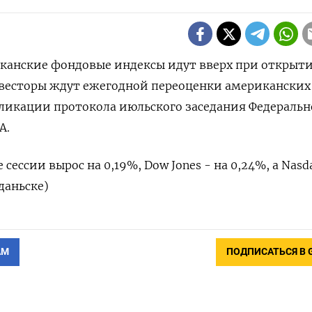
риканские фондовые индексы идут вверх при открыт
инвесторы ждут ежегодной переоценки американских
бликации протокола июльского заседания Федераль
А.
 сессии вырос на 0,19%, Dow Jones - на 0,24%, а Nasd
Гданьске)
АМ
ПОДПИСАТЬСЯ В 