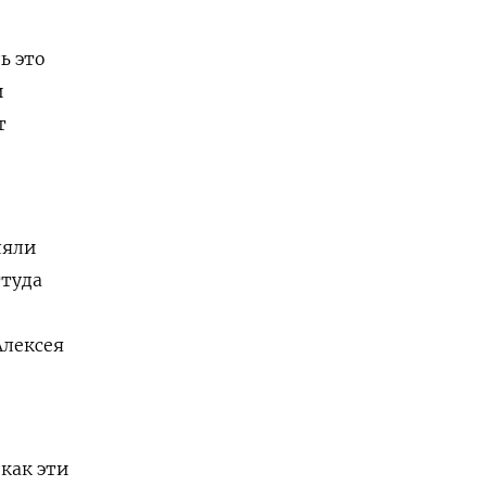
ь это
и
т
ляли
ттуда
Алексея
 как эти