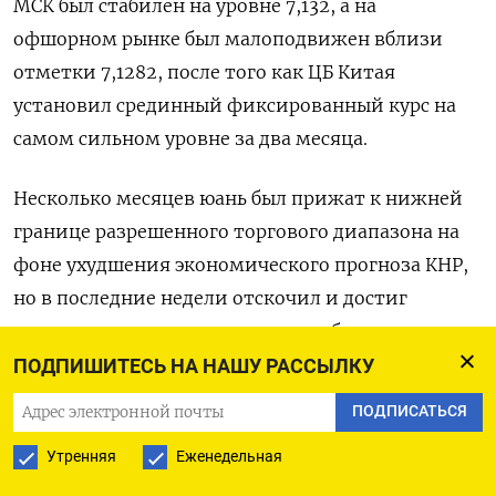
МСК был стабилен на уровне​ 7,132​, а на
офшорном рынке был малоподвижен вблизи
отметки 7,1282, после того как ЦБ Китая
установил срединный фиксированный курс на
самом сильном уровне за два месяца.
Несколько месяцев юань был прижат к нижней
границе разрешенного торгового диапазона на
фоне ухудшения экономического прогноза КНР,
но в последние недели отскочил и достиг
середины диапазона, в основном благодаря
ослаблению доллара.
ПОДПИШИТЕСЬ НА НАШУ РАССЫЛКУ
ПОДПИСАТЬСЯ
Однако дальнейшее укрепление, скорее всего,
будет сдерживаться экономической слабостью,
Утренняя
Еженедельная
признаками интенсивного оттока капитала и