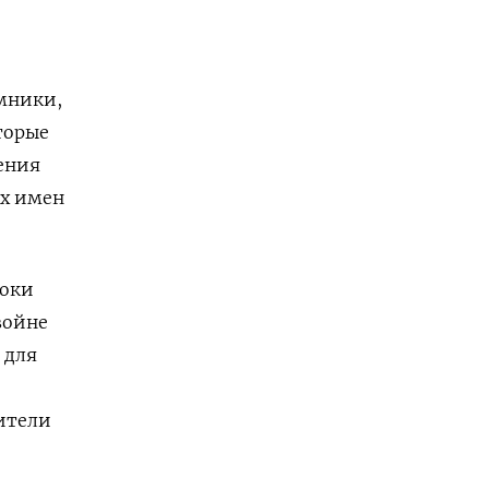
мники,
торые
ения
их имен
роки
войне
 для
дители