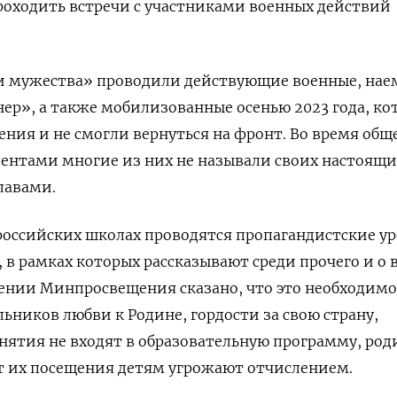
роходить встречи с участниками военных действий
и мужества» проводили действующие военные, нае
ер», а также мобилизованные осенью 2023 года, ко
ния и не смогли вернуться на фронт. Во время общ
дентами многие из них не называли своих настоящ
лавами.
в российских школах проводятся пропагандистские у
 в рамках которых рассказывают среди прочего и о 
лении Минпросвещения сказано, что это необходимо
ников любви к Родине, гордости за свою страну,
нятия не входят в образовательную программу, ро
 от их посещения детям угрожают отчислением.