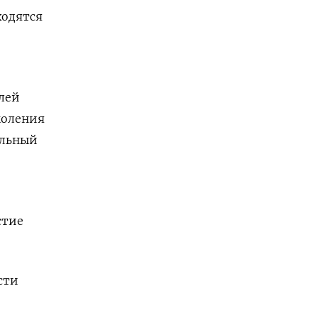
ходятся
лей
коления
альный
стие
сти