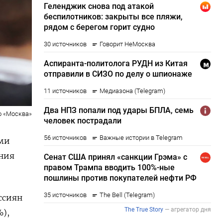
о «Москва»
ыми
ения
ссиян
%),