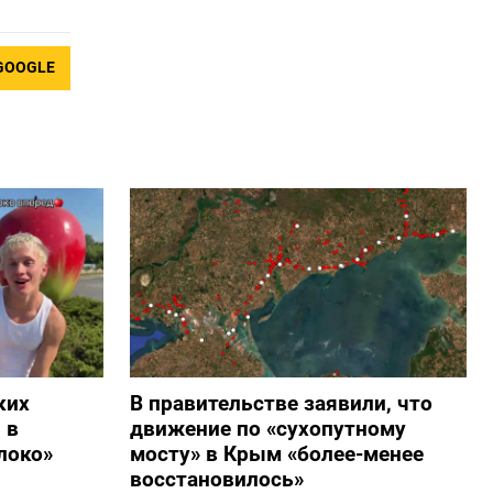
GOOGLE
ких
В правительстве заявили, что
 в
движение по «сухопутному
локо»
мосту» в Крым «более-менее
восстановилось»