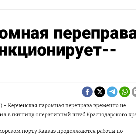
омная переправ
нкционирует--
р) - Керченская паромная переправа временно не
л в пятницу оперативный штаб Краснодарского кра
морском порту Кавказ продолжаются работы по