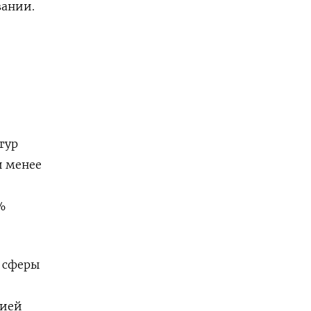
вании.
тур
и менее
%
и сферы
сией