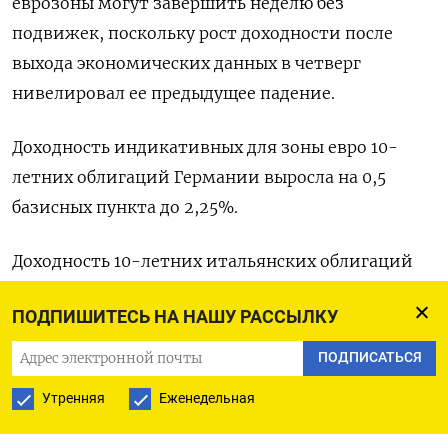
еврозоны могут завершить неделю без
подвижек, поскольку рост доходности после
выхода экономических данных в четверг
нивелировал ее предыдущее падение.
Доходность индикативных для зоны евро 10-
летних облигаций Германии выросла на 0,5
базисных пункта до 2,25%.
Доходность 10-летних итальянских облигаций
снизилась на 1 б.п. до 3,60%, а разрыв между
ПОДПИШИТЕСЬ НА НАШУ РАССЫЛКУ
доходностью 10-летнего госдолга Италии и
Германии составил 135 б.п.
ПОДПИСАТЬСЯ
Утренняя
Еженедельная
Спред между стоимостью заимствований в
Германии и Франции составил 71 б.п.