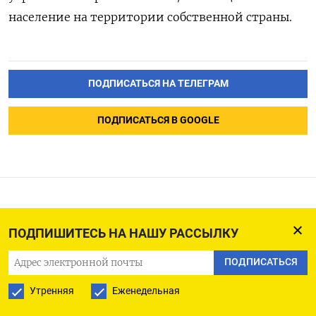
население на территории собственной страны.
ПОДПИСАТЬСЯ НА ТЕЛЕГРАМ
ПОДПИСАТЬСЯ В GOOGLE
Криптовалюты не помогут
ПОДПИШИТЕСЬ НА НАШУ РАССЫЛКУ
России наладить расчеты
с Китаем
ПОДПИСАТЬСЯ
Утренняя
Еженедельная
24.08.2024