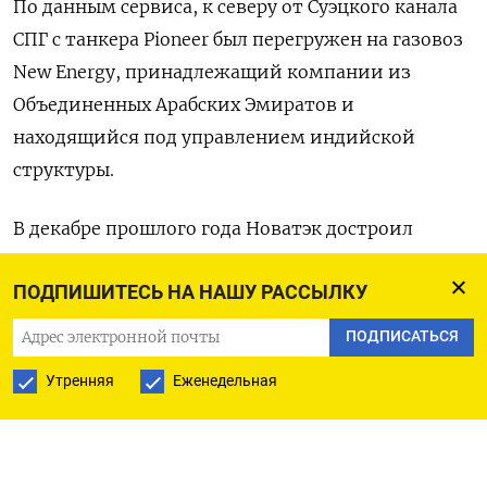
По данным сервиса, к северу от Суэцкого канала
СПГ с танкера Pioneer был перегружен на газовоз
New Energy, принадлежащий компании из
Объединенных Арабских Эмиратов и
находящийся под управлением индийской
структуры.
В декабре прошлого года Новатэк достроил
первую линию сжижения на Арктик СПГ-2, но
ПОДПИШИТЕСЬ НА НАШУ РАССЫЛКУ
отсутствие танкерного флота и риски
вторичных санкций создали сложности для
ПОДПИСАТЬСЯ
экспорта СПГ.
Утренняя
Еженедельная
На прошлой неделе США ввели новую порцию
санкций в отношении СПГ-флота, участвующего
в перевозке СПГ из России. В SDN-лист попали