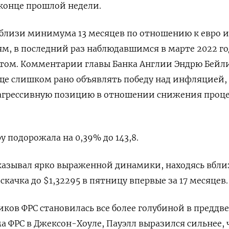
 конце прошлой недели.
вблизи минимума 13 месяцев по отношению к евро и
ям, в последний раз наблюдавшимся в марте 2022 го
том. Комментарии главы Банка Англии Эндрю Бейли
ще слишком рано объявлять победу над инфляцией,
агрессивную позицию в отношении снижения проц
у подорожала на 0,39%​ до 143,8.
казывал ярко выраженной динамики, находясь вбли
 скачка до $1,32295 в пятницу впервые за 17 месяцев.
ков ФРС становилась все более голубиной в преддв
 ФРС в Джексон-Хоуле, Пауэлл выразился сильнее, 