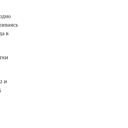
 одно
живаясь
да в
етки
​ и
5