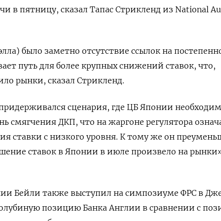
чи в пятницу, сказал Тапас Стрикленд из National Aus
элла) было заметно отсутствие ссылок на постепенн
ает путь для более крупных снижений ставок, что,
ило рынки, сказал Стрикленд.
) придерживался сценария, где ЦБ Японии необходи
нь смягчения ДКП, что на жаргоне регулятора означ
я ставки с низкого уровня. К тому же он преумен
ение ставок в Японии в июле произвело на рынки»
нии Бейли также выступил на симпозиуме ФРС в Дж
голубиную позицию Банка Англии в сравнении с по