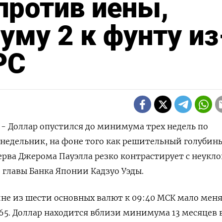
против иены,
уму 2 к фунту из
РС
) - Доллар опустился до минимума трех недель по
недельник, на фоне того как решительный голубин
ерва Джерома Пауэлла резко контрастирует с неукл
главы Банка Японии Кадзуо Уэды.
ине из шести основных валют к 09:40 МСК мало меня
,65​. Доллар находится вблизи минимума 13 месяцев 