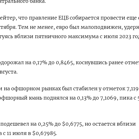
нтрального банка.
йтер, что правление ЕЦБ собирается провести еще
нтября. Тем не менее, евро был малоподвижен, удер
оргуясь вблизи пятничного максимума с июля 2023 го
орожал на 0,17% до 0,8465​, коснувшись ранее отм
вгуста.
 на офшорном рынках был стабилен у отметок 7,1192
 офшорный юань поднялся на 0,13% до 7,1069, пика с 
одешевел на 0,25% до $0,6775​, но остается вблизи
с 11 июля в $0,67985.