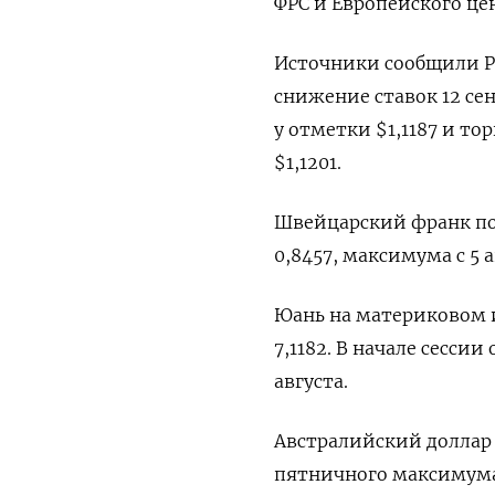
ФРС и Европейского це
Источники сообщили Ре
снижение ставок 12 се
у отметки $1,1187​ и т
$1,1201.
Швейцарский франк под
0,8457, максимума с 5 а
Юань на материковом и
7,1182. В начале сессии
августа.
Австралийский доллар п
пятничного максимума 