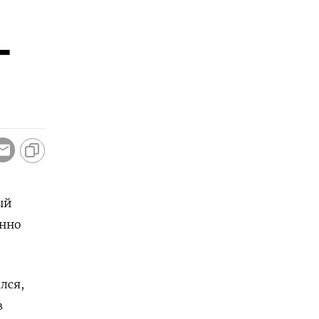
-
ый
онно
лся,
в