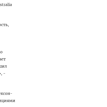
tralia
ость,
мо
ает
ьшил
, -
ексон-
зициями