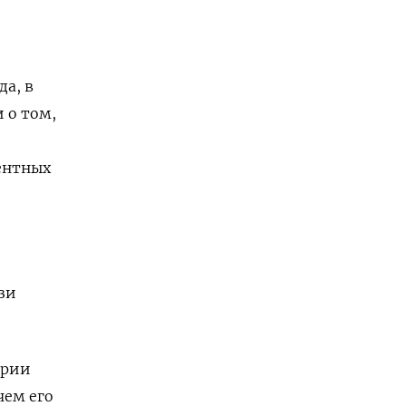
да, в
 о том,
ентных
зи
ерии
чем его