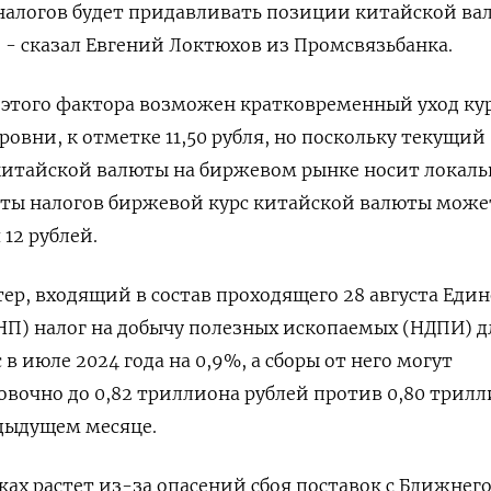
налогов будет придавливать позиции китайской ва
- сказал Евгений Локтюхов из Промсвязьбанка.
т этого фактора возможен кратковременный уход ку
ровни, к отметке 11,50 рубля, но поскольку текущий
китайской валюты на биржевом рынке носит локал
латы налогов биржевой курс китайской валюты може
12 рублей.
тер, входящий в состав проходящего 28 августа Един
НП) налог на добычу полезных ископаемых (НДПИ) д
в июле 2024 года на 0,9%, а сборы от него могут
вочно до 0,82 триллиона рублей против 0,80 трил
едыдущем месяце.
ах растет из-за опасений сбоя поставок с Ближнег