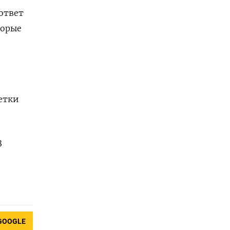
 ответ
торые
етки
3
GOOGLE