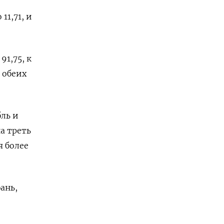
11,71, и
1,75, к
 обеих
ль и
а треть
я более
ань,