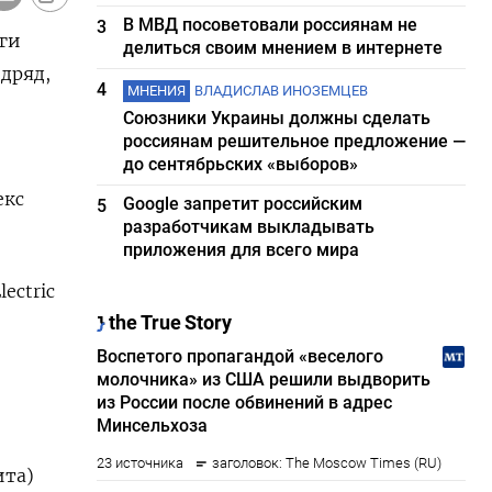
В МВД посоветовали россиянам не
3
рги
делиться своим мнением в интернете
дряд,
4
МНЕНИЯ
ВЛАДИСЛАВ ИНОЗЕМЦЕВ
Союзники Украины должны сделать
россиянам решительное предложение —
до сентябрьских «выборов»
екс
Google запретит российским
5
разработчикам выкладывать
приложения для всего мира
ectric
ита)