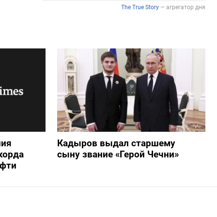
ния
Кадыров выдал старшему
корда
сыну звание «Герой Чечни»
ефти