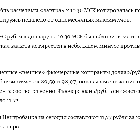
ль расчетами «завтра» к 10.30 МСК котировалась по 
котируясь недалеко от одномесячных максимумов.
 рубля к доллару на 10.30 МСК был вблизи отметки 9
ийская валюта котируется в небольшом минусе против
невные «вечные» фьючерсные контракты доллар/руб
вблизи отметок 89,59 и 98,97, показывая снижение н
ента соответственно. Фьючерс юань/рубль снижаетс
о 11,72.
Центробанка на сегодня составляют 11,77 рубля за ю
 за евро.