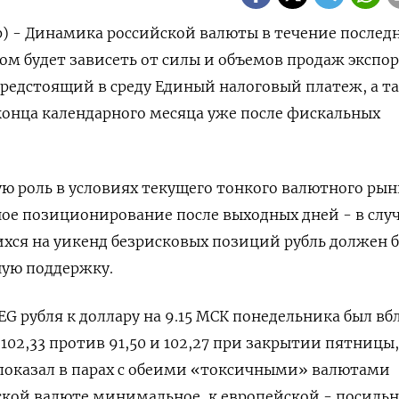
р) - Динамика российской валюты в течение послед
гом будет зависеть от силы и объемов продаж экспо
предстоящий в среду Единый налоговый платеж, а т
онца календарного месяца уже после фискальных
ю роль в условиях текущего тонкого валютного рын
ое позиционирование после выходных дней - в слу
хся на уикенд безрисковых позиций рубль должен б
ую поддержку.
G рубля к доллару на 9.15 МСК понедельника был вб
- 102,33 против 91,50 и 102,27 при закрытии пятницы,
показал в парах с обеими «токсичными» валютами
кой валюте минимальное, к европейской - посильн