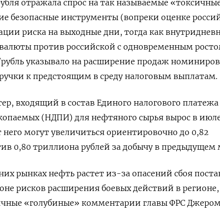
убля отражала спрос на так называемые «токсичны
ие безопасные инструменты (вопреки оценке росси
ции риска на выходные дни, тогда как внутриднев
 валюты против российской с одновременным рост
/рубль указывало на расширение продаж номиниро
ручки к предстоящим в среду налоговым выплатам.
тер, входящий в состав Единого налогового платежа
копаемых (НДПИ) для нефтяного сырья вырос в июл
от него могут увеличиться ориентировочно до 0,82
ив 0,80 триллиона рублей за добычу в предыдущем 
их рынках нефть растет из-за опасений сбоя поста
оне рисков расширения боевых действий в регионе,
ничные «голубиные» комментарии главы ФРС Джеро