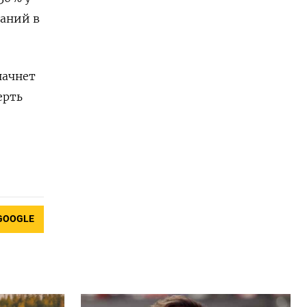
аний в
начнет
ерть
GOOGLE