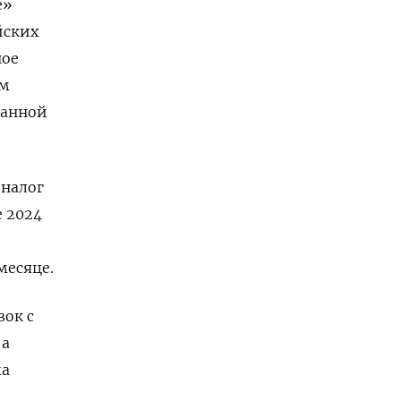
е»
йских
ное
ом
ванной
 налог
е 2024
месяце.
вок с
 а
ма