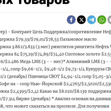
тер) - Контракт Цель Поддержка/сопротивление Не
ддержка $79,33/$79,01/$78,53 Пальмовое масло
ержка 3.862/3.833 (3 мес) ринггитов ринггита Нефть
держка 84 $75,19/$74,89/$74,40 Спотовое золото $2.5
6/$2.486 Медь LME (3 - - мес)* Алюминий LME (3 - 
-1/4, сопр $9,66-1/2, $9,48-1/2 $9,73-1/4 Кукуруза C
-1/2 (декабрь) Пшеница CBOT $4,94-1/4 сопр $5,05-3/
3 Кофе на - сопр Нью-Йоркской $2,4765/$2,5020/$2,53
жка $2,4395/$2,41 Какао на $8.020/$8.139 поддержк
/$7.314 бирже (декабрь) * Анализ основан на данных
й, что может сказаться на прогнозе. Для получения