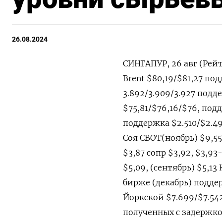
26.08.2024
СИНГАПУР, 26 авг (Рей
Brent $80,19/$81,27 по
3.892/3.909/3.927 подд
$75,81/$76,16/$76, под
поддержка $2.510/$2.49
Соя CBOT(ноябрь) $9,55
$3,87 сопр $3,92, $3,93
$5,09, (сентябрь) $5,1
бирже (декабрь) поддер
Йоркской $7.699/$7.542
полученных с задержко