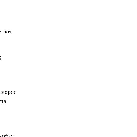
етки
3
скорое
 на
50% у