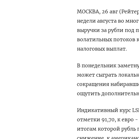
МОСКВА, 26 авг (Рейте
недели августа во мно
выручки за рубли под 
волатильных потоков к
налоговых выплат.
В понедельник заметну
может сыграть локальн
сокращения набиравши
ощутить дополнительн
Индикативный курс LSE
отметки 91,70, к евро 
итогам которой рубль 
снижение, к американс