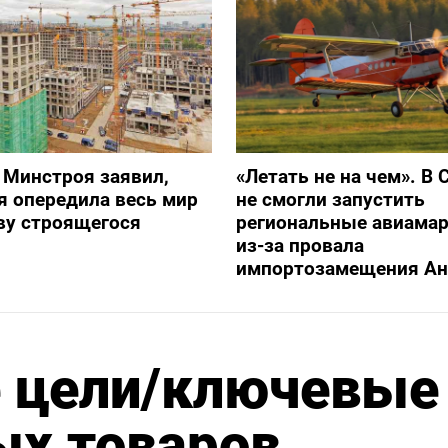
 Минстроя заявил,
«Летать не на чем». В 
я опередила весь мир
не смогли запустить
ву строящегося
региональные авиама
из-за провала
импортозамещения Ан
 цели/ключевые
ых товаров