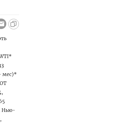
фть
 WTI*
33
- мес)*
BOT
4,
65
а Нью-
,