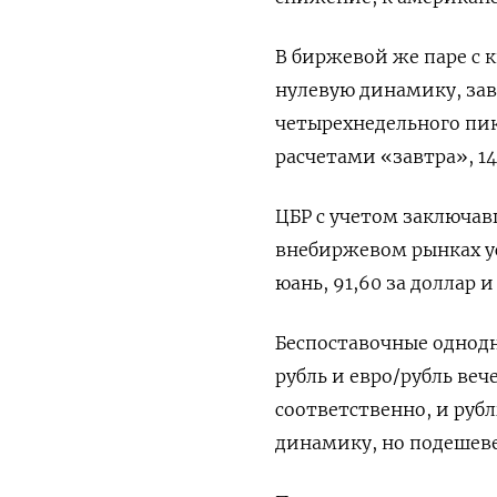
В биржевой же паре с 
нулевую динамику, зав
четырехнедельного пик
расчетами «завтра», 1
ЦБР с учетом заключав
внебиржевом рынках ус
юань, 91,60 за доллар и 
Беспоставочные однодн
рубль и евро/рубль веч
соответственно, и руб
динамику, но подешеве