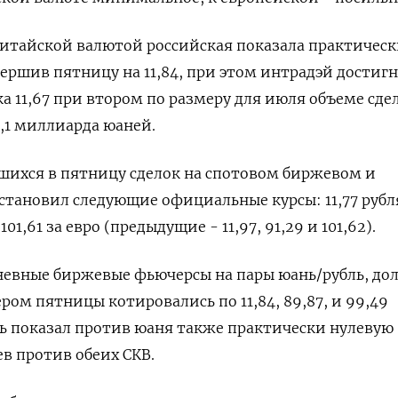
китайской валютой российская показала практичес
ершив пятницу на 11,84, при этом интрадэй достиг
а 11,67 при втором по размеру для июля объеме сде
4,1 миллиарда юаней.
шихся в пятницу сделок на спотовом биржевом и
тановил следующие официальные курсы: 11,77 рубл
101,61 за евро (предыдущие - 11,97, 91,29 и 101,62).
евные биржевые фьючерсы на пары юань/рубль, дол
ером пятницы котировались по 11,84, 89,87, и 99,49
ль показал против юаня также практически нулевую
в против обеих СКВ.