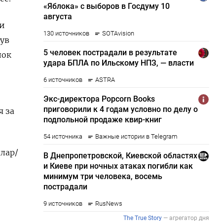
ки
нув
лок
я за
лар/