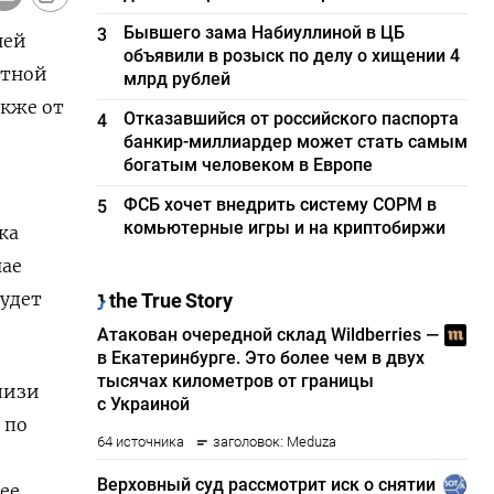
Бывшего зама Набиуллиной в ЦБ
3
ней
объявили в розыск по делу о хищении 4
ртной
млрд рублей
акже от
Отказавшийся от российского паспорта
4
банкир-миллиардер может стать самым
богатым человеком в Европе
ФСБ хочет внедрить систему СОРМ в
5
комьютерные игры и на криптобиржи
ка
чае
удет
лизи
 по
ее.