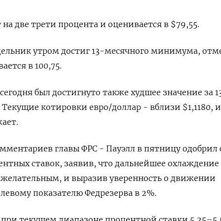
 на две трети процента и оценивается в $79,55.
дельник утром достиг 13-месячного минимума, отм
ается в 100,75.
 сегодня был достигнуто также худшее значение за 1
. Текущие котировки евро/доллар - вблизи $1,1180, и
ает.
омментариев главы ФРС - Пауэлл в пятницу одобрил 
нтных ставок, заявив, что дальнейшее охлаждение
ежелательным, и выразив уверенность о движении
левому показателю Федрезерва в 2%.
 при текущем диапазоне процентной ставки 5,25–5,