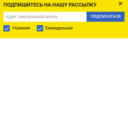
ПОДПИШИТЕСЬ НА НАШУ РАССЫЛКУ
из Монголии».
ПОДПИСАТЬСЯ
Также ему был задан вопрос о том, имели ли
Утренняя
Еженедельная
место переговоры с монгольскими властями
по поводу выданного МУС ордера на арест
Путина. «Разумеется, все аспекты визита
тщательно готовились», — ответил пресс-
секретарь.
Источники
Bloomberg
, знакомые с ситуацией,
подтверждают: власти Монголии дали
гарантии, что разыскиваемый Гаагским судом
за военные преступления Путин не будет
арестован в стране, которую посетит впервые
с 2019 года. Путин едет в Монголию под