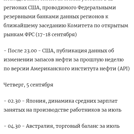
регионах США, проводимого Федеральными
резервными банками данных регионов к
ближайшему заседанию Комитета по открытым
рынкам ФРС (17-18 сентября)
- После 23.00 - США, публикация данных об
изменении запасов нефти за прошлую неделю
по версии Американского института нефти (API)
Четверг, 5 сентября
- 02.30 - Япония, динамика средних зарплат
занятых на производстве работников за июль
- 04.30 - Австралия, торговый баланс за июль