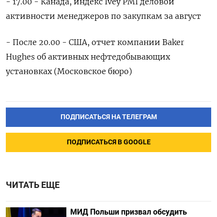
- 17.00 - Канада, индекс Ivey PMI деловой
активности менеджеров по закупкам за август
- После 20.00 - США, отчет компании Baker
Hughes об активных нефтедобывающих
установках (Московское бюро)
ПОДПИСАТЬСЯ НА ТЕЛЕГРАМ
ПОДПИСАТЬСЯ В GOOGLE
ЧИТАТЬ ЕЩЕ
МИД Польши призвал обсудить