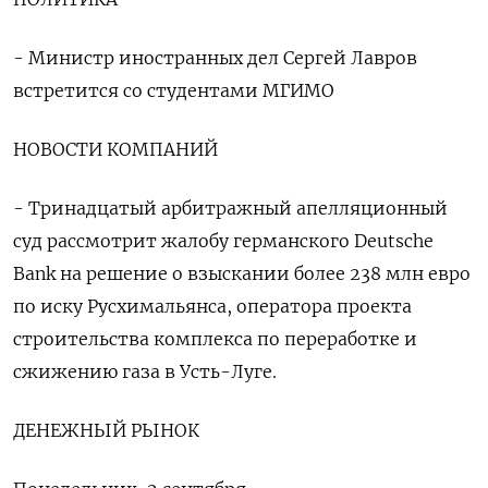
- Министр иностранных дел Сергей Лавров
встретится со студентами МГИМО
НОВОСТИ КОМПАНИЙ
- Тринадцатый арбитражный апелляционный
суд рассмотрит жалобу германского Deutsche
Bank на решение о взыскании более 238 млн евро
по иску Русхимальянса, оператора проекта
строительства комплекса по переработке и
сжижению газа в Усть-Луге.
ДЕНЕЖНЫЙ РЫНОК