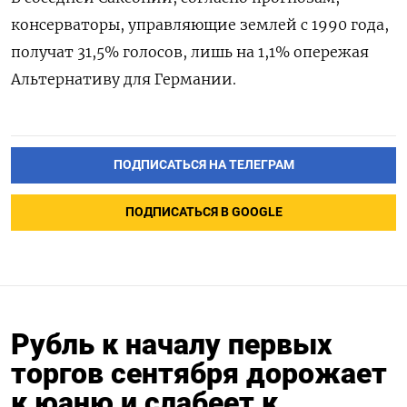
консерваторы, управляющие землей с 1990 года,
получат 31,5% голосов, лишь на 1,1% опережая
Альтернативу для Германии.
ПОДПИСАТЬСЯ НА ТЕЛЕГРАМ
ПОДПИСАТЬСЯ В GOOGLE
Рубль к началу первых
торгов сентября дорожает
к юаню и слабеет к