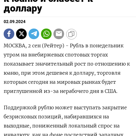
доллару
02.09.2024
МОСКВА, 2 сен (Рейтер) - Рубль в понедельник
утром на внебиржевых спотовых торгах
показывает значительный рост по отношению к
юаню, при этом дешевея к доллару, торговля
которым сегодня на мировых рынках будет
приглушенной из-за нерабочего дня в США.
Поддержкой рублю может выступать закрытие
безрисковых позиций, набиравшихся на
выходные, пониженный локальный спрос на
инвалюту, как на фоне последствий западных