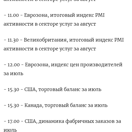
- 11.00 - Еврозона, итоговый индекс PMI
активности в секторе услуг за август
- 11.30 - Великобритания, итоговый индекс PMI
активности в секторе услуг за август
- 12.00 - Еврозона, индекс цен производителей
за июль
- 15.30 - США, торговый баланс за июль
- 15.30 - Канада, торговый баланс за июль
- 17.00 - США, динамика фабричных заказов за
июль