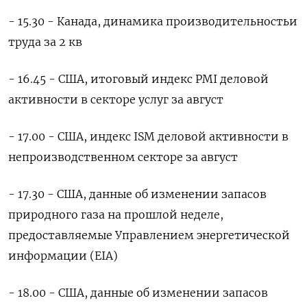
- 15.30 - Канада, динамика производительностьи
труда за 2 кв
- 16.45 - США, итоговый индекс PMI деловой
активности в секторе услуг за август
- 17.00 - США, индекс ISM деловой активности в
непроизводственном секторе за август
- 17.30 - США, данные об изменении запасов
природного газа на прошлой неделе,
предоставляемые Управлением энергетической
информации (EIA)
- 18.00 - США, данные об изменении запасов