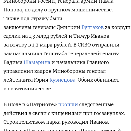
Минобороны России, генерала армии Павла
Попова, по делу о крупном мошенничестве.
Также под стражу были
заключены генералы
Дмитрий
Булгаков
за корруп
сделки на 1,3 млрд рублей и Тимур Иванов
за взятку в 1,2 млрд рублей. В СИЗО отправили
замначальника Генштаба генерал-лейтенанта
Вадима
Шамарина
и начальника Главного
управления кадров Минобороны генерал-
лейтенанта Юрия
Кузнецова
. Обоих обвиняют
во взяточничестве.
В июле в «Патриоте»
прошли
следственные
действия в связи с хищениями при госзакупках.
Строительством парка руководил Иванов.
По делу «Патриота» проходит Попов, который