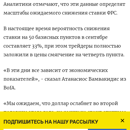
Аналитики отмечают, что эти данные определят
масштабы ожидаемого снижения ставки ФРС.
В настоящее время вероятность снижения
ставки на 50 базисных пунктов в сентябре
составляет 33%, при этом трейдеры полностью
заложили в цены смягчение на четверть пункта.
«В эти дни все зависит от экономических
показателей», - сказал Атанасиос Вамвакидис из
BofA.
«Мы ожидаем, что доллар ослабнет во второй
половине этого года, но рынку не стоит слишком
радоваться этому», - добавил он.
ПОДПИШИТЕСЬ НА НАШУ РАССЫЛКУ