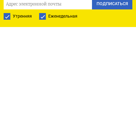
ПОДПИСАТЬСЯ
«Темпы роста экономики США замедляются, но
все равно дела идут гораздо лучше, чем в
Утренняя
Еженедельная
остальном мире».
Индекс доллара к корзине из шести основных
валют к 14:25 МСК снизился на 0,1% до 101,66,
коснувшись в начале азиатской сессии отметки
101,79 впервые с 20 августа.
Евро вырос на 0,16% до $1,1065 после падения до
минимума с 19 августа в $1,1043.
Партия Альтернатива для Германии (AfD) может
стать первой ультраправой партией,
победившей на региональных выборах в