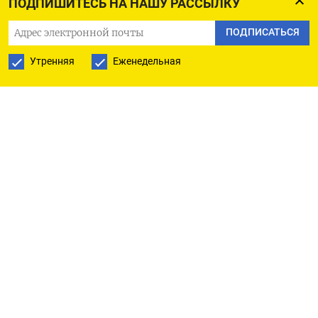
ПОДПИШИТЕСЬ НА НАШУ РАССЫЛКУ
графиков используйте код, чтобы получить
ПОДПИСАТЬСЯ
исходные сообщения. ** Ван Тао является
техническим аналитиком Рейтер по сырьевым и
Утренняя
Еженедельная
энергетическим рынкам и выражает
собственное мнение. Информация в данном
сообщении не является рыночной, финансовой
либо юридической рекомендацией. Читателям
следует обращаться к консультантам в
отношении продуктов, упомянутых в данном
аналитическом материале Оригинал сообщения
на английском языке доступен по коду: (Ван Тао)
ПОДПИСАТЬСЯ НА ТЕЛЕГРАМ