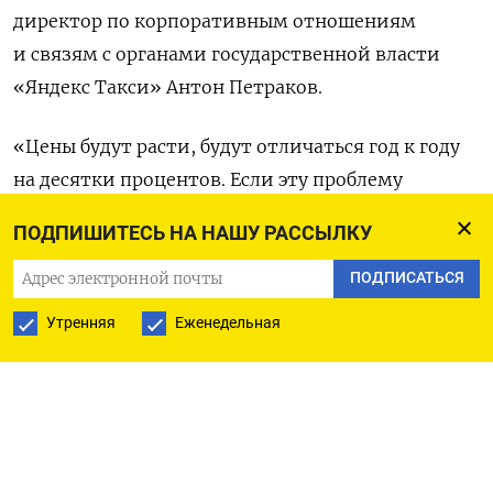
директор по корпоративным отношениям
и связям с органами государственной власти
«Яндекс Такси» Антон Петраков.
«Цены будут расти, будут отличаться год к году
на десятки процентов. Если эту проблему
не решать, она не решится», —
сказал
Петраков
ПОДПИШИТЕСЬ НА НАШУ РАССЫЛКУ
на сессии Восточного экономического форума
(ВЭФ).
ПОДПИСАТЬСЯ
Утренняя
Еженедельная
По его словам, к концу 2024 года в России будет
не хватать около 130 тыс. водителей такси.
Дефицит кадров растет в том числе из-за
ужесточения миграционной политики
и регулирования деятельности такси. Это