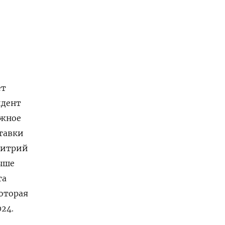
ет
идент
ожное
тавки
митрий
выше
та
оторая
24.