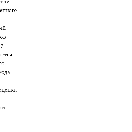
тий,
енного
ний
ков
37
яется
но
хода
оценки
ого