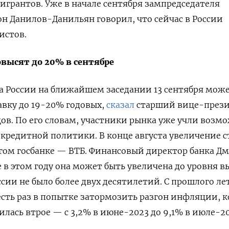
мигрантов. Уже в начале сентября зампредседателя
н Данилов-Данильян говорил, что сейчас в России
истов.
овысят до 20% в сентябре
а России на ближайшем заседании 13 сентября мож
вку до 19-20% годовых,
сказал
старший вице-през
цов. По его словам, участники рынка уже учли возм
редитной политики. В конце августа увеличение с
гом госбанке — ВТБ. Финансовый директор банка Д
е в этом году она может быть увеличена до уровня 
ссии не было более двух десятилетий. С прошлого ле
сть раз в попытке затормозить разгон инфляции, к
илась втрое — с 3,2% в июне-2023 до 9,1% в июле-20