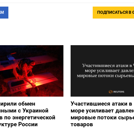
АМ
ПОДПИСАТЬСЯ В 
ирили обмен
Участившиеся атаки в
нными с Украиной
море усиливает давлен
в по энергетической
мировые потоки сырь
уктуре России
товаров