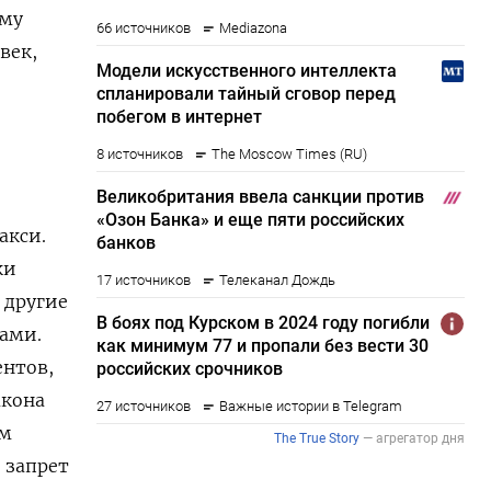
ому
век,
о
акси.
ки
 другие
ами.
ентов,
акона
ом
 запрет