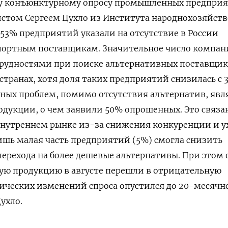
у конъюнктурному опросу промышленных предприя
стом Сергеем Цухло из Института народнохозяйств
53% предприятий указали на отсутствие в России
ортным поставщикам. Значительное число компа
 трудностями при поиске альтернативных поставщи
странах, хотя доля таких предприятий снизилась с 
вных проблем, помимо отсутствия альтернатив, явл
одукции, о чем заявили 50% опрошенных. Это связа
внутреннем рынке из-за снижения конкуренции и у
шь малая часть предприятий (5%) смогла снизить
 перехода на более дешевые альтернативы. При этом
ую продукцию в августе перешли в отрицательную
тических изменений спроса опустился до 20-месячн
ухло.