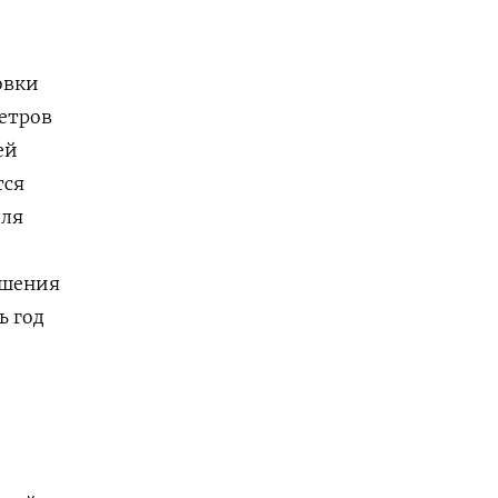
овки
метров
ей
тся
для
дшения
ь год