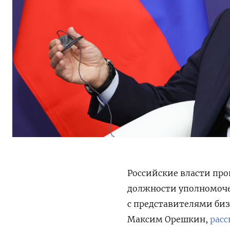
Российские власти про
должности уполномоче
с представителями би
Максим Орешкин,
расс