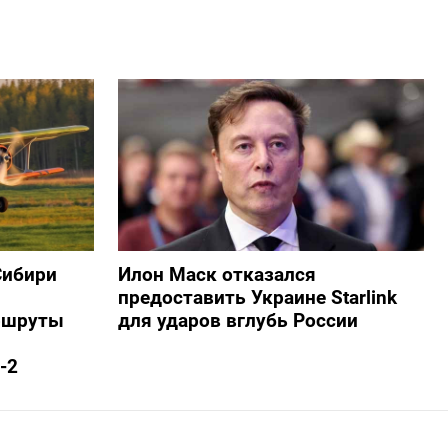
Сибири
Илон Маск отказался
предоставить Украине Starlink
ршруты
для ударов вглубь России
-2