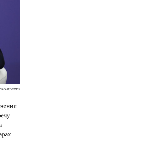
сконгресс»
анения
речу
а
арах