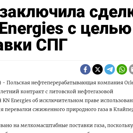
 заключила сдел
Energies с целью
авки СПГ
р) - Польская нефтеперерабатывающая компания Orl
илетний контракт с литовской нефтегазовой
 KN Energies об исключительном праве использова
я перевалки сжиженного природного газа в Клайпе
ано на мелкомасштабные поставки газа, поскольку