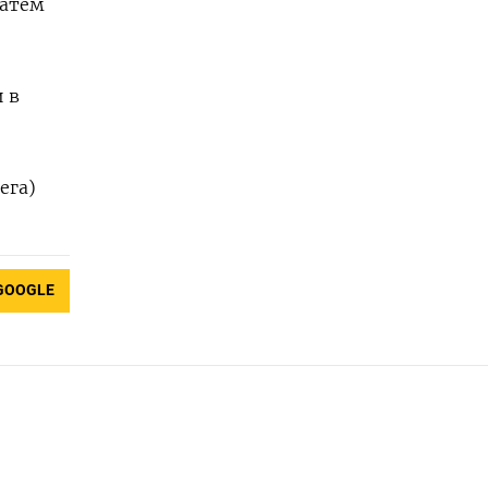
затем
 в
ега)
GOOGLE