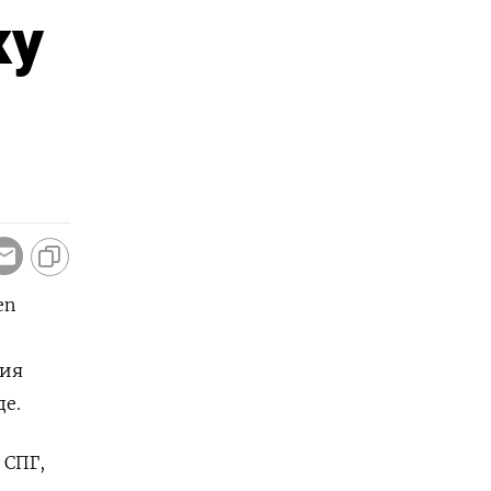
ку
en
ния
де.
 СПГ,