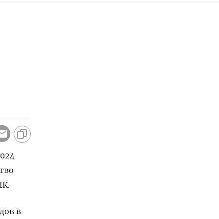
2024
ство
ПК.
дов в