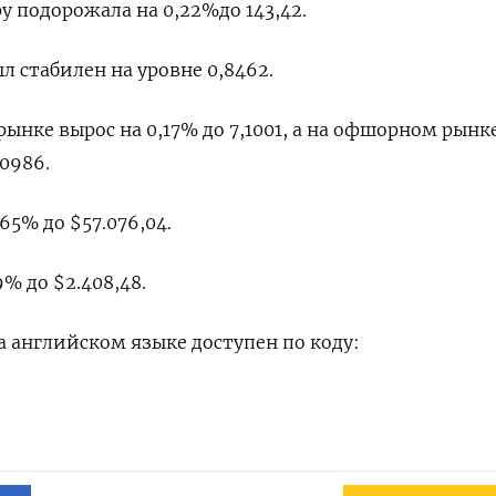
 подорожала на 0,22%​ до 143,42.
 стабилен на уровне 0,8462​.
нке вырос на 0,17% до​ 7,1001​, а на офшорном рынк
,0986.
65% до $57.076,04.
% до $2.408,48.
 английском языке доступен по коду: