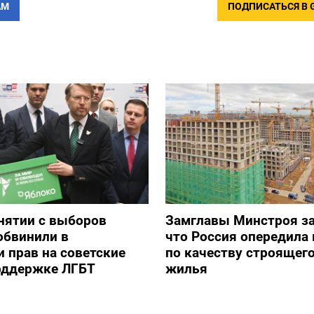
АМ
ПОДПИСАТЬСЯ В 
снятии с выборов
Замглавы Минстроя за
обвинили в
что Россия опередила 
 прав на советские
по качеству строящег
оддержке ЛГБТ
жилья