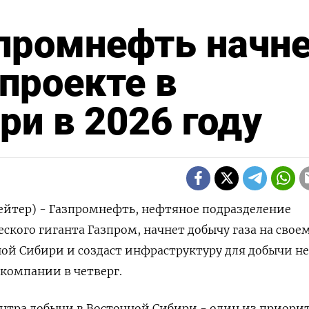
промнефть начн
 проекте в
ри в 2026 году
ейтер) - Газпромнефть, нефтяное подразделение
ского гиганта Газпром, начнет добычу газа на свое
ной Сибири и создаст инфраструктуру для добычи н
а компании в четверг.
нтра добычи в Восточной Сибири - один из приори