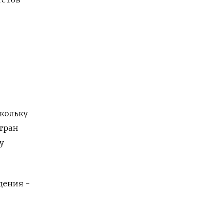
кольку
тран
у
дения -