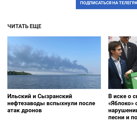
ПОДПИСАТЬСЯ НА ТЕЛЕГР
ЧИТАТЬ ЕЩЕ
Ильский и Сызранский
В иске о 
нефтезаводы вспыхнули после
«Яблоко» 
атак дронов
нарушении
песни и п