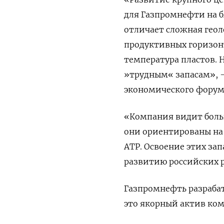
для Газпромнефти на 
отличает сложная геол
продуктивных горизонт
температура пластов. 
»трудным« запасам», -
экономического форум
«Компания видит боль
они ориентированы на 
АТР. Освоение этих за
развитию российских 
Газпромнефть разраба
это якорный актив ко