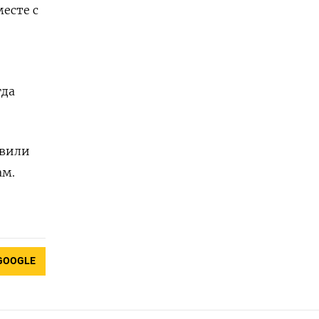
месте с
гда
явили
ам.
GOOGLE