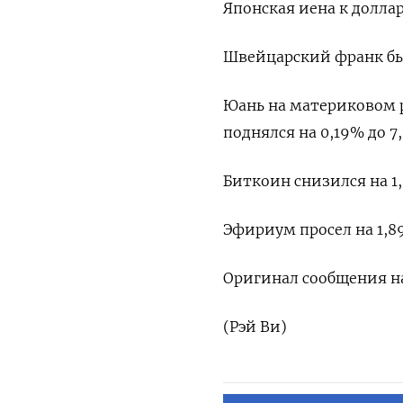
Японская иена к доллару
Швейцарский франк был
Юань на материковом ры
поднялся на 0,19% до 7
Биткоин снизился на 1,
Эфириум просел на 1,89
Оригинал сообщения на
(Рэй Ви)