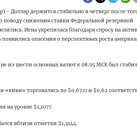
р) - Доллар держится стабильно в четверг после того
о поводу снижения ставки Федеральной резервной
силились. Иена укрепилась благодаря спросу на акти
ь появились опасения о перспективах роста америк
ине из шести основных валют к 08:05 МСК был стаби
 «киви» торговались по $0,6721 и $0,62​ соответст
 на уровне $1,1077​.
лся вблизи отметки $1,3144​.