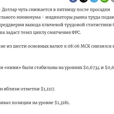
- Доллар чуть снижается в пятницу после просадки
дельного минимума - индикаторы рынка труда пода
преддверии выхода ключевой трудовой статистики 
ка задаст темп циклу смягчения ФРС.
ине из шести основных валют к 08:06 МСК снизился 
и «киви» были стабильны на уровнях $0,6734 и $0,62
вблизи отметки $1,1117​.
вал позиции на уровне $1,3181​.