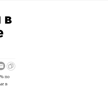
 в
е
1% по
ые в