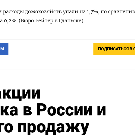
расходы домохозяйств упали на 1,7%, по сравнению
 0,2%. (Бюро Рейтер в Гданьске)
АМ
ПОДПИСАТЬСЯ В 
акции
а в России и
го продажу