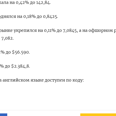
ла на 0,42%​ до 142,84.
ялся на 0,18% до 0,8425​.
нке укрепился на 0,11% до​ 7,0845​, а на офшорном 
 7,082.
% до $56.590.
 до $2.384,8.
 английском языке доступен по коду: