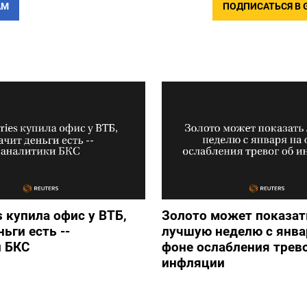
АМ
ПОДПИСАТЬСЯ В 
s купила офис у ВТБ,
Золото может показат
ьги есть --
лучшую неделю с янва
и БКС
фоне ослабления трево
инфляции