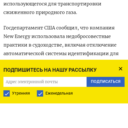
использующегося для транспортировки
сжиженного природного газа.
Госдепартамент США сообщил, что компания
New Energy использовала недобросовестные
практики в судоходстве, включая отключение
автоматической системы идентификации для
погрузки товара с находящегося под санкциями
ПОДПИШИТЕСЬ НА НАШУ РАССЫЛКУ
США проекта Арктик СПГ-2. Это было сделано
путем перевалки груза с судна на судно 25
ПОДПИСАТЬСЯ
августа 2024 года с участием танкера Pioneer,
Утренняя
Еженедельная
заблокированного Соединенными Штатами
ранее в августе.
Перевалка с судна на судно указывает на то, что